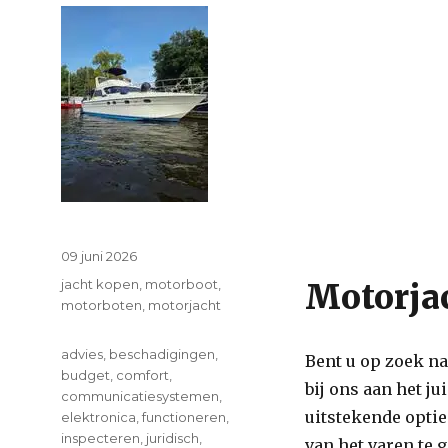
Posted
09 juni 2026
on
Categories
jacht kopen
,
motorboot
,
Motorja
motorboten
,
motorjacht
Tags
advies
,
beschadigingen
,
Bent u op zoek n
budget
,
comfort
,
bij ons aan het j
communicatiesystemen
,
uitstekende optie
elektronica
,
functioneren
,
inspecteren
,
juridisch
,
van het varen te 