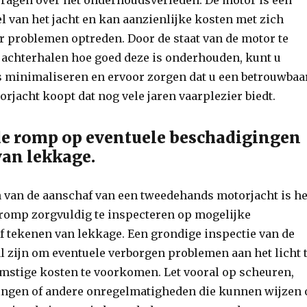
vragen over het onderhoudsverleden. De motor is een
l van het jacht en kan aanzienlijke kosten met zich
r problemen optreden. Door de staat van de motor te
 achterhalen hoe goed deze is onderhouden, kunt u
’s minimaliseren en ervoor zorgen dat u een betrouwbaa
jacht koopt dat nog vele jaren vaarplezier biedt.
de romp op eventuele beschadigingen
van lekkage.
n van de aanschaf van een tweedehands motorjacht is he
 romp zorgvuldig te inspecteren op mogelijke
f tekenen van lekkage. Een grondige inspectie van de
 zijn om eventuele verborgen problemen aan het licht 
mstige kosten te voorkomen. Let vooral op scheuren,
ingen of andere onregelmatigheden die kunnen wijzen