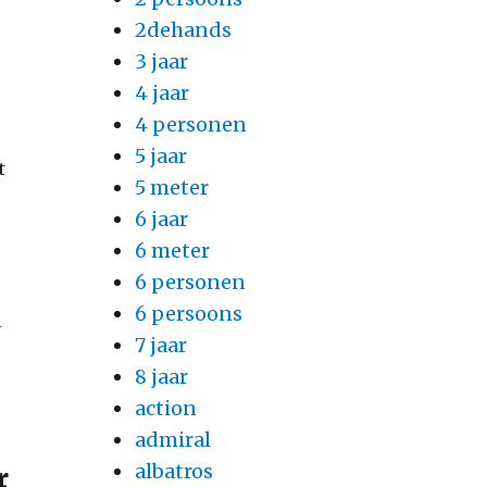
2dehands
3 jaar
4 jaar
4 personen
5 jaar
t
5 meter
6 jaar
6 meter
6 personen
6 persoons
n
7 jaar
8 jaar
action
admiral
albatros
r