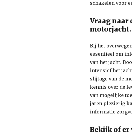
schakelen voor e
Vraag naar 
motorjacht.
Bij het overwege
essentieel om in
van het jacht. Do
intensief het jac
slijtage van de m
kennis over de le
van mogelijke to
jaren plezierig k
informatie zorgvu
Bekijk of er