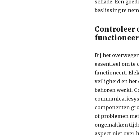
schade. Een goed
beslissing te ne
Controleer 
functioneer
Bij het overwege
essentieel om te 
functioneert. Ele
veiligheid en het 
behoren werkt. C
communicatiesyst
componenten gron
of problemen met
ongemakken tijde
aspect niet over h