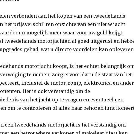
rdelen verbonden aan het kopen van een tweedehands
n het prijsverschil ten opzichte van een nieuw jacht
 waardoor u mogelijk meer waar voor uw geld krijgt.
eel tweedehands motorjachten al goed uitgerust en hebb
 upgrades gehad, wat u directe voordelen kan opleveren
edehands motorjacht koopt, is het echter belangrijk o
verweging te nemen. Zorg ervoor dat u de staat van het
pecteert, inclusief de motor, romp, elektronica en ande
onenten. Het is ook verstandig om de
edenis van het jacht op te vragen en eventueel een
en om te controleren of alles naar behoren functioneert
van een tweedehands motorjacht is het verstandig om
met een betrouwbare verkoper of makelaar die u kan