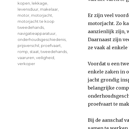
kopen
,
lekkage
,
levensduur
,
makelaar
,
Er zijn veel voo
motor
,
motorjacht
,
motorjacht te koop
motorjacht. Zo ka
tweedehands
,
aanzienlijk zijn,
navigatieapparatuur
,
Daarnaast zijn v
onderhoudsgeschiedenis
,
prijsverschil
,
proefvaart
,
ze vaak al enkele
romp
,
staat
,
tweedehands
,
vaaruren
,
veiligheid
,
Voordat u een twe
verkoper
enkele zaken in o
on
Tweedehands
jacht grondig ins
Motorjacht
belangrijke comp
te
onderhoudsgeschi
Koop:
Vind
proefvaart te mak
uw
Perfecte
Bij de aanschaf 
Vaartuig
vandaag!
samen te werken 