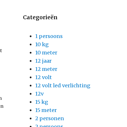
Categorieën
1 persoons
10 kg
t
10 meter
12 jaar
12 meter
12 volt
12 volt led verlichting
12v
n
15 kg
en
15 meter
2 personen
2 persoons