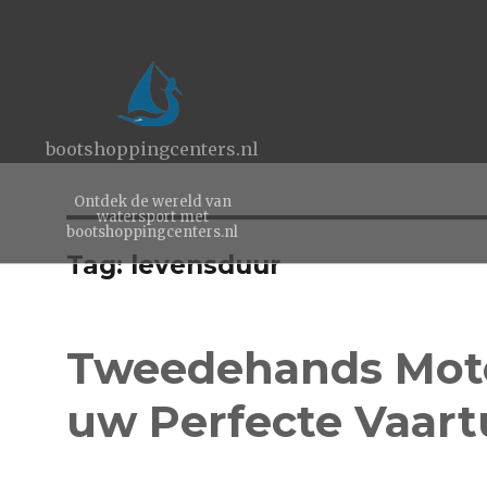
bootshoppingcenters.nl
Ontdek de wereld van
watersport met
bootshoppingcenters.nl
Tag:
levensduur
Tweedehands Moto
uw Perfecte Vaart