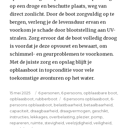
op een droge en beschutte plaats, weg van
direct zonlicht. Door de boot zorgvuldig op te
bergen, verleng je de levensduur ervan en
voorkom je schade door blootstelling aan UV-
stralen. Zorg ervoor dat de boot volledig droog
is voordat je deze opvouwt en bewaart, om
schimmel- en geurproblemen te voorkomen.
Met de juiste zorg en opslag blijft je
opblaasboot in topconditie voor vele
toekomstige avonturen op het water.
Posted
Categories
15 mei 2025
6 personen
,
6 persoons
,
opblaasbare boot
,
on
Tags
opblaasboot
,
rubberboot
6 persoons opblaasboot
,
6-
persoons opblaasboot
,
belastbaarheid
,
betaalbaarheid
,
capaciteit
,
draagbaarheid
,
draagvermogen
,
geschikt
,
instructies
,
lekkages
,
overbelasting
,
plezier
,
pomp
,
repareren
,
ruimte
,
stevigheid
,
veelzijdigheid
,
veiligheid
,