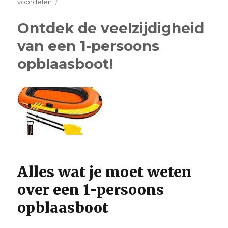
on
voordelen
Ontdek
de
Ontdek de veelzijdigheid
Voordelen
van een 1-persoons
van
een
opblaasboot!
6-
persoons
Opblaasboot
voor
Groepsavonturen
op
het
Water!
Alles wat je moet weten
over een 1-persoons
opblaasboot