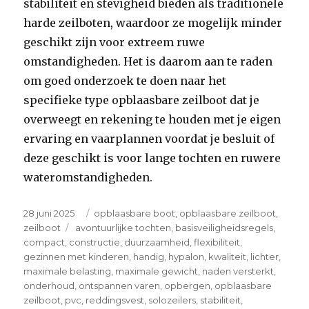
stabiliteit en stevigheid bieden als traditionele
harde zeilboten, waardoor ze mogelijk minder
geschikt zijn voor extreem ruwe
omstandigheden. Het is daarom aan te raden
om goed onderzoek te doen naar het
specifieke type opblaasbare zeilboot dat je
overweegt en rekening te houden met je eigen
ervaring en vaarplannen voordat je besluit of
deze geschikt is voor lange tochten en ruwere
wateromstandigheden.
Posted
Categories
28 juni 2025
opblaasbare boot
,
opblaasbare zeilboot
,
on
Tags
zeilboot
avontuurlijke tochten
,
basisveiligheidsregels
,
compact
,
constructie
,
duurzaamheid
,
flexibiliteit
,
gezinnen met kinderen
,
handig
,
hypalon
,
kwaliteit
,
lichter
,
maximale belasting
,
maximale gewicht
,
naden versterkt
,
onderhoud
,
ontspannen varen
,
opbergen
,
opblaasbare
zeilboot
,
pvc
,
reddingsvest
,
solozeilers
,
stabiliteit
,