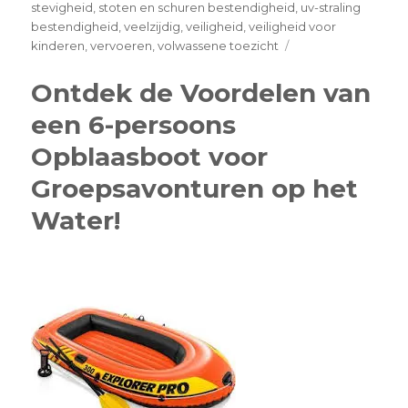
stevigheid
,
stoten en schuren bestendigheid
,
uv-straling
bestendigheid
,
veelzijdig
,
veiligheid
,
veiligheid voor
on
kinderen
,
vervoeren
,
volwassene toezicht
Ontdek
de
Ontdek de Voordelen van
Voordelen
een 6-persoons
van
een
Opblaasboot voor
Opblaasbare
Zeilboot
Groepsavonturen op het
voor
Water!
Jouw
Watersportavontur