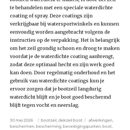
te behandelen met een speciale waterdichte
coating of spray. Deze coatings zijn
verkrijgbaar bij watersportwinkels en kunnen
eenvoudig worden aangebracht volgens de
instructies op de verpakking. Het is belangrijk
om het zeil grondig schoon en droog te maken
voordat je de waterdichte coating aanbrengt,
zodat deze optimaal hecht en zijn werk goed
kan doen. Door regelmatig onderhoud en het
gebruik van waterdichte coatings kun je
ervoor zorgen dat je bootzeil langdurig
waterdicht blijft en je boot goed beschermd
blijft tegen vocht en neerslag.
Posted
Categories
Tags
30 mei 2026
bootzeil
,
dekzeil boot
afwerkingen
,
on
beschermen
,
bescherming
,
bevestigingspunten
,
boot
,