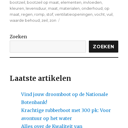
bootzeil
,
bootzeil op maat
,
elementen
,
invloeden
,
kleuren
,
levensduur
,
maat
,
materialen
,
onderhoud
,
op
maat
,
regen
,
romp
,
stof
,
ventilatieopeningen
,
vocht
,
vuil
,
on
waarde behoud
,
zeil
,
zon
Bescherm
Je
Zoeken
Boot
Optimaal
ZOEKEN
met
een
Op
Maat
Gemaakt
Laatste artikelen
Bootzeil
Vind jouw droomboot op de Nationale
Botenbank!
Krachtige rubberboot met 300 pk: Voor
avontuur op het water
Alles over de Kwaliteit van