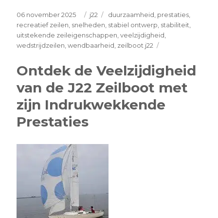
Posted
Categories
Tags
06 november 2025
j22
duurzaamheid
,
prestaties
,
on
recreatief zeilen
,
snelheden
,
stabiel ontwerp
,
stabiliteit
,
uitstekende zeileigenschappen
,
veelzijdigheid
,
on
wedstrijdzeilen
,
wendbaarheid
,
zeilboot j22
Ontdek
de
Ontdek de Veelzijdigheid
veelzijdige
van de J22 Zeilboot met
zeilboot
J22:
zijn Indrukwekkende
perfect
voor
Prestaties
zeilliefhebbers!