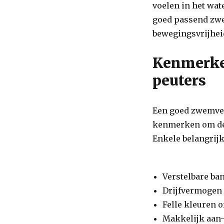
voelen in het wat
Jaar:
Comfort
goed passend zwe
en
bewegingsvrijheid
Bescherming
in
het
Kenmerke
Water
peuters
Een goed zwemves
kenmerken om de 
Enkele belangrij
Verstelbare ba
Drijfvermogen
Felle kleuren 
Makkelijk aan-