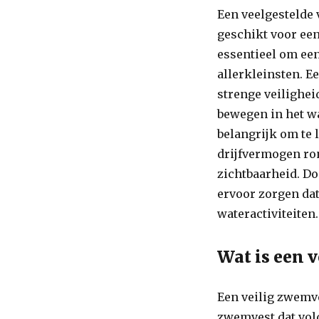
Een veelgestelde 
geschikt voor een 
essentieel om ee
allerkleinsten. E
strenge veilighei
bewegen in het wa
belangrijk om te 
drijfvermogen ron
zichtbaarheid. D
ervoor zorgen da
wateractiviteiten.
Wat is een 
Een veilig zwemve
zwemvest dat vol