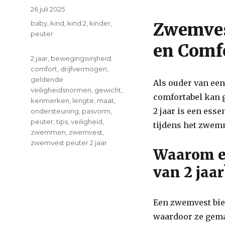
Posted
26 juli 2025
on
Categories
baby
,
kind
,
kind 2
,
kinder
,
Zwemvest
peuter
en Comf
Tags
2 jaar
,
bewegingsvrijheid
,
comfort
,
drijfvermogen
,
geldende
Als ouder van een 
veiligheidsnormen
,
gewicht
,
comfortabel kan 
kenmerken
,
lengte
,
maat
,
2 jaar is een ess
ondersteuning
,
pasvorm
,
peuter
,
tips
,
veiligheid
,
tijdens het zwemm
zwemmen
,
zwemvest
,
zwemvest peuter 2 jaar
Waarom e
on
Veilig
van 2 jaar
Zwemvest
voor
Peuter
Een zwemvest bie
van
waardoor ze gema
2