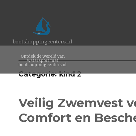
bootshoppingcenters.nl
Ontdek de wereld van
watersport met
bootshoppingcenters.nl
Categorie:
kind 2
Veilig Zwemvest vo
Comfort en Besch