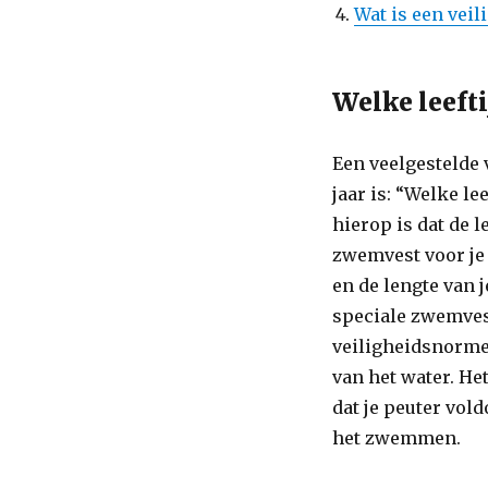
Wat is een vei
Welke leeft
Een veelgestelde
jaar is: “Welke l
hierop is dat de l
zwemvest voor je 
en de lengte van 
speciale zwemves
veiligheidsnormen
van het water. He
dat je peuter vol
het zwemmen.