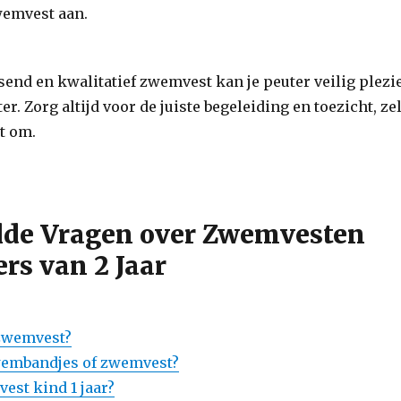
wemvest aan.
end en kwalitatief zwemvest kan je peuter veilig plezi
er. Zorg altijd voor de juiste begeleiding en toezicht, ze
t om.
lde Vragen over Zwemvesten
ers van 2 Jaar
 zwemvest?
zwembandjes of zwemvest?
est kind 1 jaar?