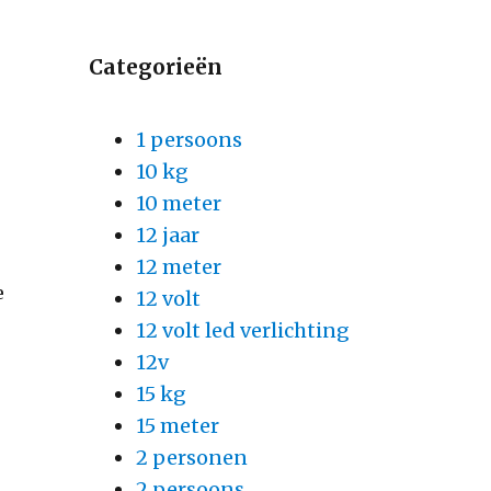
Categorieën
1 persoons
10 kg
10 meter
12 jaar
12 meter
e
12 volt
12 volt led verlichting
12v
15 kg
15 meter
2 personen
2 persoons