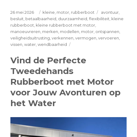
Posted
Categories
Tags
26 mei 2026
kleine
,
motor
,
rubberboot
avontuur
,
on
besluit
,
betaalbaarheid
,
duurzaamheid
,
flexibiliteit
,
kleine
rubberboot
,
kleine rubberboot met motor
,
manoeuvreren
,
merken
,
modellen
,
motor
,
ontspannen
,
veiligheidsuitrusting
,
verkennen
,
vermogen
,
vervoeren
,
on
vissen
,
water
,
wendbaarheid
Verken
het
Vind de Perfecte
Water
Tweedehands
in
Stijl
Rubberboot met Motor
met
een
voor Jouw Avonturen op
Kleine
het Water
Rubberboot
met
Motor