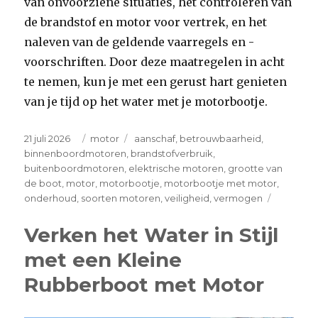
van onvoorziene situaties, het controleren van
de brandstof en motor voor vertrek, en het
naleven van de geldende vaarregels en -
voorschriften. Door deze maatregelen in acht
te nemen, kun je met een gerust hart genieten
van je tijd op het water met je motorbootje.
Posted
Categories
Tags
21 juli 2026
motor
aanschaf
,
betrouwbaarheid
,
on
binnenboordmotoren
,
brandstofverbruik
,
buitenboordmotoren
,
elektrische motoren
,
grootte van
de boot
,
motor
,
motorbootje
,
motorbootje met motor
,
on
onderhoud
,
soorten motoren
,
veiligheid
,
vermogen
Ontdek
de
Verken het Water in Stijl
Veelzijdi
met een Kleine
van
een
Rubberboot met Motor
Motorbo
met
Motor!