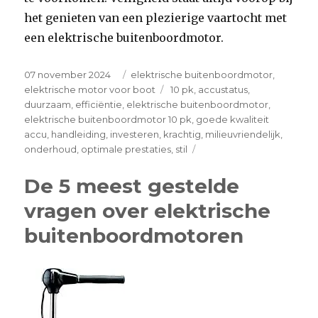
het genieten van een plezierige vaartocht met
een elektrische buitenboordmotor.
Posted
Categories
07 november 2024
elektrische buitenboordmotor
,
on
Tags
elektrische motor voor boot
10 pk
,
accustatus
,
duurzaam
,
efficiëntie
,
elektrische buitenboordmotor
,
elektrische buitenboordmotor 10 pk
,
goede kwaliteit
accu
,
handleiding
,
investeren
,
krachtig
,
milieuvriendelijk
,
on
onderhoud
,
optimale prestaties
,
stil
Krachtige
Elektrische
De 5 meest gestelde
Buitenboordmotor
vragen over elektrische
van
10
buitenboordmotoren
pk:
Duurzaamheid
en
Efficiëntie
in
één