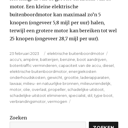
motor. Een kleine elektrische
buitenboordmotor kan maximaal zo’n 5
knopen (ongeveer 5,8 mijl per uur) halen,
terwijl een grotere motor kan bereiken tot wel
25 knopen (ongeveer 28,7 mijl per uur).
Posted
Categories
Tags
23 februari 2023
elektrische buitenboordmotor
on
accu's
,
ampère
,
batterijen
,
benzine
,
boot aandrijven
,
botentraffic verminderen
,
capaciteit van de accu
,
diesel
,
elektrische buitenboordmotor
,
energiekosten
onderhoudskosten
,
gewicht
,
grootte
,
laderapparaten
,
lawaai
,
milieu- en natuurlijke bronnen
,
milieuvriendelijk
,
motor
,
olie
,
overlast
,
propeller
,
schadelijke uitstoot
,
schadelijke uitstoot elimineren
,
specialist
,
stil
,
type boot
,
on
verbrandingsmotor
,
vermogen
De
5
Zoeken
meest
gestelde
ZOEKEN