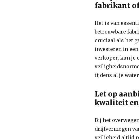
fabrikant of
Het is van essent
betrouwbare fabri
cruciaal als het 
investeren in ee
verkoper, kun je e
veiligheidsnorme
tijdens al je wat
Let op aanb
kwaliteit en
Bij het overwege
drijfvermogen van
veiligheid altijd