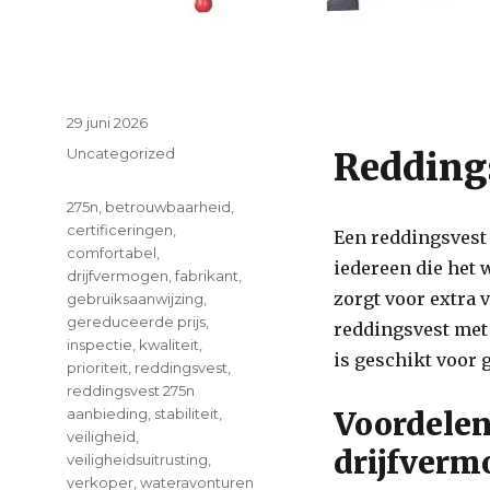
Posted
29 juni 2026
on
Categories
Uncategorized
Redding
Tags
275n
,
betrouwbaarheid
,
certificeringen
,
Een reddingsvest 
comfortabel
,
iedereen die het 
drijfvermogen
,
fabrikant
,
zorgt voor extra 
gebruiksaanwijzing
,
gereduceerde prijs
,
reddingsvest met
inspectie
,
kwaliteit
,
is geschikt voor
prioriteit
,
reddingsvest
,
reddingsvest 275n
aanbieding
,
stabiliteit
,
Voordelen
veiligheid
,
drijfver
veiligheidsuitrusting
,
verkoper
,
wateravonturen