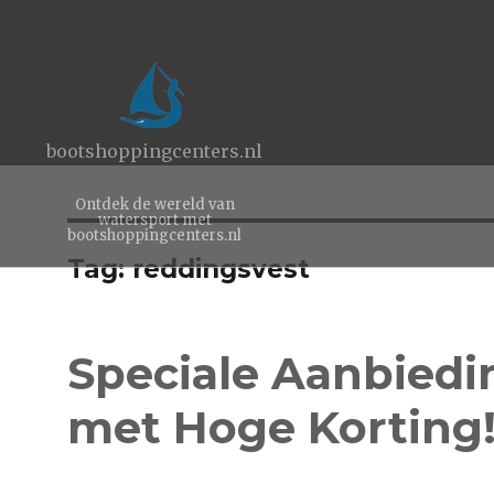
bootshoppingcenters.nl
Ontdek de wereld van
watersport met
bootshoppingcenters.nl
Tag:
reddingsvest
Speciale Aanbiedi
met Hoge Korting