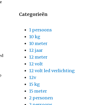
je
Categorieën
1 persoons
10 kg
10 meter
12 jaar
ed
12 meter
12 volt
12 volt led verlichting
p
12v
15 kg
15 meter
2 personen
e
2 persoons