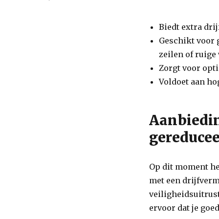
on
Speciale
Biedt extra dr
Aanbieding:
Geschikt voor 
Reddingsvest
275N
zeilen of ruige
met
Zorgt voor opti
Hoge
Voldoet aan ho
Korting!
Aanbiedin
gereduceer
Op dit moment he
met een drijfver
veiligheidsuitrus
ervoor dat je goe