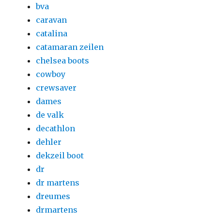
bva
caravan
catalina
catamaran zeilen
chelsea boots
cowboy
crewsaver
dames
de valk
decathlon
dehler
dekzeil boot
dr
dr martens
dreumes
drmartens