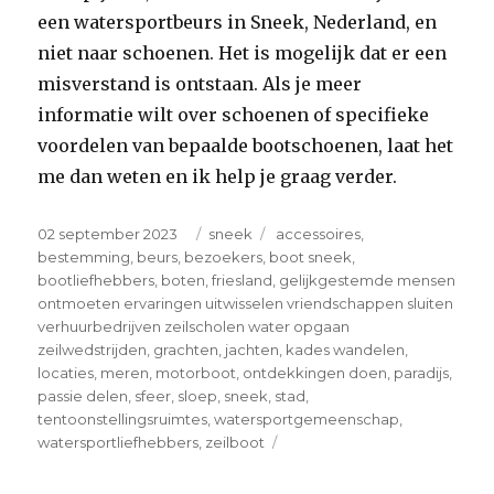
een watersportbeurs in Sneek, Nederland, en
niet naar schoenen. Het is mogelijk dat er een
misverstand is ontstaan. Als je meer
informatie wilt over schoenen of specifieke
voordelen van bepaalde bootschoenen, laat het
me dan weten en ik help je graag verder.
Posted
Categories
Tags
02 september 2023
sneek
accessoires
,
on
bestemming
,
beurs
,
bezoekers
,
boot sneek
,
bootliefhebbers
,
boten
,
friesland
,
gelijkgestemde mensen
ontmoeten ervaringen uitwisselen vriendschappen sluiten
verhuurbedrijven zeilscholen water opgaan
zeilwedstrijden
,
grachten
,
jachten
,
kades wandelen
,
locaties
,
meren
,
motorboot
,
ontdekkingen doen
,
paradijs
,
passie delen
,
sfeer
,
sloep
,
sneek
,
stad
,
tentoonstellingsruimtes
,
watersportgemeenschap
,
on
watersportliefhebbers
,
zeilboot
Ontdek
de