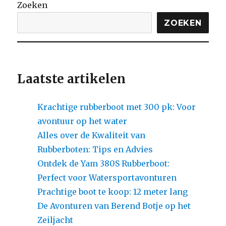
Zoeken
Magie
van
ZOEKEN
Boot
Sneek:
Watersportparadijs
in
Friesland!
Laatste artikelen
Krachtige rubberboot met 300 pk: Voor
avontuur op het water
Alles over de Kwaliteit van
Rubberboten: Tips en Advies
Ontdek de Yam 380S Rubberboot:
Perfect voor Watersportavonturen
Prachtige boot te koop: 12 meter lang
De Avonturen van Berend Botje op het
Zeiljacht