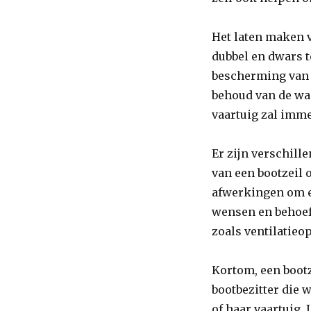
een
Op
Het laten maken v
Maat
Gemaakt
dubbel en dwars t
Bootzeil
bescherming van j
behoud van de wa
vaartuig zal imme
Er zijn verschill
van een bootzeil 
afwerkingen om er
wensen en behoeft
zoals ventilatieo
Kortom, een bootz
bootbezitter die 
of haar vaartuig.