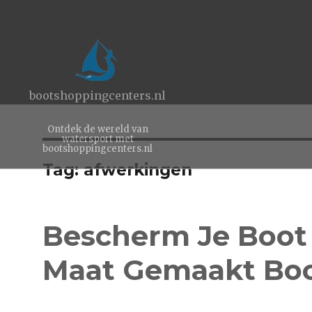
bootshoppingcenters.nl
Ontdek de wereld van
watersport met
bootshoppingcenters.nl
Tag:
afwerkingen
Bescherm Je Boot
Maat Gemaakt Boo