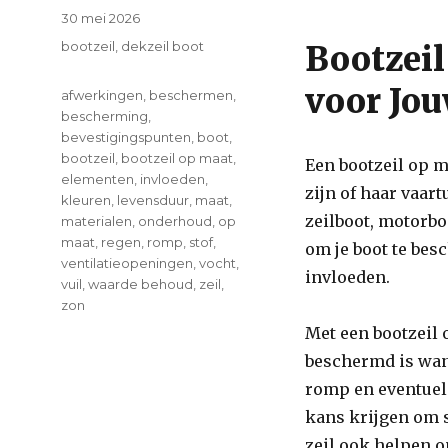
Posted
30 mei 2026
on
Categories
bootzeil
,
dekzeil boot
Bootzei
voor Jo
Tags
afwerkingen
,
beschermen
,
bescherming
,
bevestigingspunten
,
boot
,
bootzeil
,
bootzeil op maat
,
Een bootzeil op m
elementen
,
invloeden
,
zijn of haar vaar
kleuren
,
levensduur
,
maat
,
zeilboot, motorbo
materialen
,
onderhoud
,
op
maat
,
regen
,
romp
,
stof
,
om je boot te bes
ventilatieopeningen
,
vocht
,
invloeden.
vuil
,
waarde behoud
,
zeil
,
zon
Met een bootzeil o
on
Bescherm
beschermd is wann
Je
romp en eventuele
Boot
kans krijgen om 
Optimaal
met
zeil ook helpen o