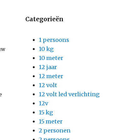
Categorieën
1 persoons
10 kg
ouw
10 meter
12 jaar
12 meter
12 volt
12 volt led verlichting
e
12v
15 kg
15 meter
2 personen
2 persoons