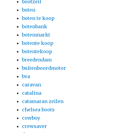
bootzeil
boten
boten te koop
botenbank
botenmarkt
botente koop
botentekoop
breedendam
buitenboordmotor
bva
caravan
catalina
catamaran zeilen
chelsea boots
cowboy
crewsaver