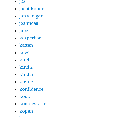
j22
jacht kopen
jan van gent
jeanneau
jobe
karperboot
katten
kewi
kind
kind 2
kinder
kleine
konfidence
koop
koopjeskrant
kopen