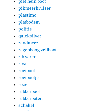
piet hein boot
pikmeerkruiser
plastimo
platbodem
politie
quicksilver
randmeer
regenboog zeilboot
rib varen
riva
roeiboot
roeibootje
roze
rubberboot
rubberboten
schakel