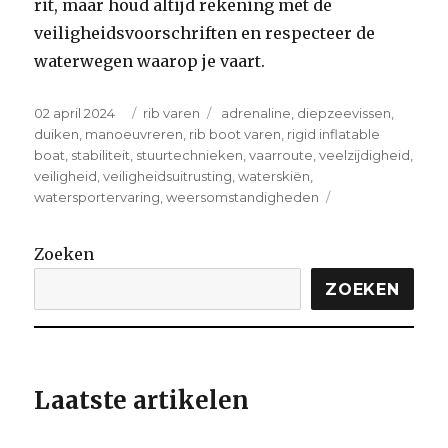
rit, maar houd altijd rekening met de
veiligheidsvoorschriften en respecteer de
waterwegen waarop je vaart.
Posted
Categories
Tags
02 april 2024
rib varen
adrenaline
,
diepzeevissen
,
on
duiken
,
manoeuvreren
,
rib boot varen
,
rigid inflatable
boat
,
stabiliteit
,
stuurtechnieken
,
vaarroute
,
veelzijdigheid
,
veiligheid
,
veiligheidsuitrusting
,
waterskiën
,
on
watersportervaring
,
weersomstandigheden
Ultieme
Sensatie:
Zoeken
RIB
Boot
ZOEKEN
Varen
op
Hoge
Snelheid
Laatste artikelen