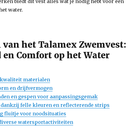
ken biedt dit vest alles wat je nodig hebt voor een
het water.
n van het Talamex Zwemvest:
d en Comfort op het Water
waliteit materialen
orm en drijfvermogen
anden en gespen voor aanpassingsgemak
dankzij felle kleuren en reflecterende strips
g fluitje voor noodsituaties
diverse watersportactiviteiten