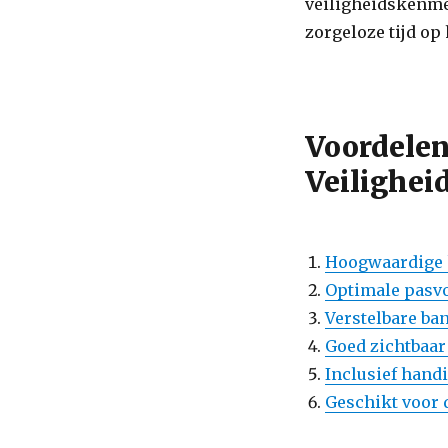
veiligheidskenmer
zorgeloze tijd op 
Voordele
Veilighei
Hoogwaardige k
Optimale pasv
Verstelbare b
Goed zichtbaar 
Inclusief handi
Geschikt voor 