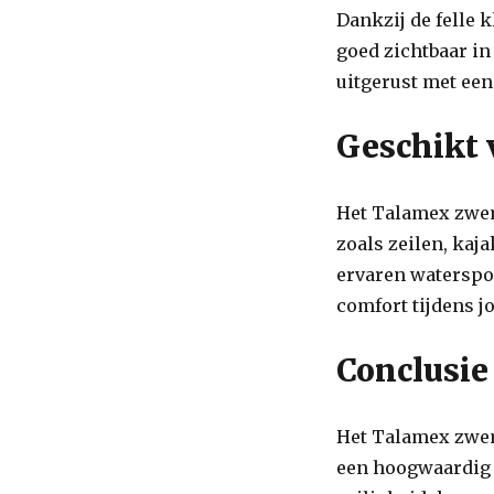
Zwemvest
Dankzij de felle 
goed zichtbaar in 
uitgerust met een
Geschikt v
Het Talamex zwemv
zoals zeilen, kaj
ervaren waterspo
comfort tijdens j
Conclusie
Het Talamex zwem
een hoogwaardig 