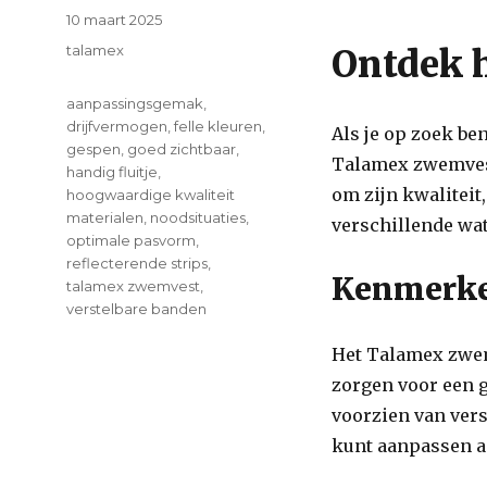
Posted
10 maart 2025
on
Categories
talamex
Ontdek 
Tags
aanpassingsgemak
,
drijfvermogen
,
felle kleuren
,
Als je op zoek be
gespen
,
goed zichtbaar
,
Talamex zwemvest
handig fluitje
,
om zijn kwaliteit
hoogwaardige kwaliteit
materialen
,
noodsituaties
,
verschillende wat
optimale pasvorm
,
reflecterende strips
,
Kenmerke
talamex zwemvest
,
verstelbare banden
on
Het Talamex zwem
Ontdek
zorgen voor een 
de
Kwaliteit
voorzien van ver
van
kunt aanpassen a
het
Talamex