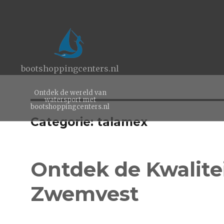
bootshoppingcenters.nl
Ontdek de wereld van
watersport met
bootshoppingcenters.nl
Categorie:
talamex
Ontdek de Kwalite
Zwemvest