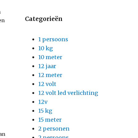
n
Categorieën
en
1 persoons
10 kg
10 meter
12 jaar
12 meter
12 volt
12 volt led verlichting
12v
15 kg
15 meter
2 personen
van
2 persoons