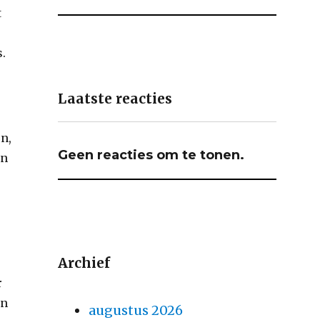
t
s.
Laatste reacties
n,
Geen reacties om te tonen.
en
Archief
r
en
augustus 2026