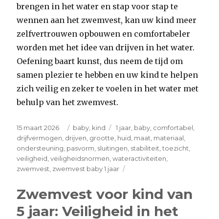
brengen in het water en stap voor stap te
wennen aan het zwemvest, kan uw kind meer
zelfvertrouwen opbouwen en comfortabeler
worden met het idee van drijven in het water.
Oefening baart kunst, dus neem de tijd om
samen plezier te hebben en uw kind te helpen
zich veilig en zeker te voelen in het water met
behulp van het zwemvest.
Posted
Categories
Tags
15 maart 2026
baby
,
kind
1 jaar
,
baby
,
comfortabel
,
on
drijfvermogen
,
drijven
,
grootte
,
huid
,
maat
,
materiaal
,
ondersteuning
,
pasvorm
,
sluitingen
,
stabiliteit
,
toezicht
,
veiligheid
,
veiligheidsnormen
,
wateractiviteiten
,
on
zwemvest
,
zwemvest baby 1 jaar
Veilig
zwemvest
Zwemvest voor kind van
voor
5 jaar: Veiligheid in het
baby