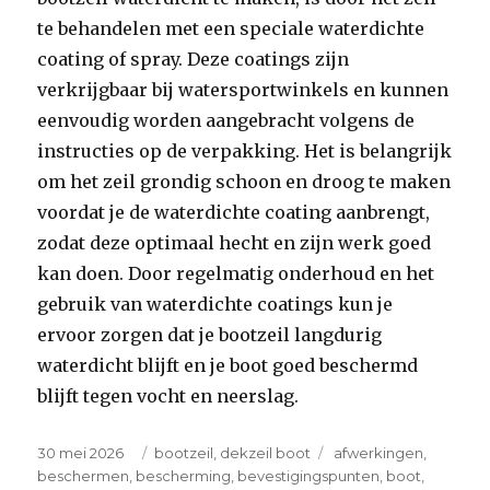
te behandelen met een speciale waterdichte
coating of spray. Deze coatings zijn
verkrijgbaar bij watersportwinkels en kunnen
eenvoudig worden aangebracht volgens de
instructies op de verpakking. Het is belangrijk
om het zeil grondig schoon en droog te maken
voordat je de waterdichte coating aanbrengt,
zodat deze optimaal hecht en zijn werk goed
kan doen. Door regelmatig onderhoud en het
gebruik van waterdichte coatings kun je
ervoor zorgen dat je bootzeil langdurig
waterdicht blijft en je boot goed beschermd
blijft tegen vocht en neerslag.
Posted
Categories
Tags
30 mei 2026
bootzeil
,
dekzeil boot
afwerkingen
,
on
beschermen
,
bescherming
,
bevestigingspunten
,
boot
,