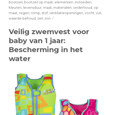
bootzeil
,
bootzeil op maat
,
elementen
,
invloeden
,
kleuren
,
levensduur
,
maat
,
materialen
,
onderhoud
,
op
maat
,
regen
,
romp
,
stof
,
ventilatieopeningen
,
vocht
,
vuil
,
on
waarde behoud
,
zeil
,
zon
Bescherm
Je
Veilig zwemvest voor
Boot
baby van 1 jaar:
Optimaal
met
Bescherming in het
een
Op
water
Maat
Gemaakt
Bootzeil