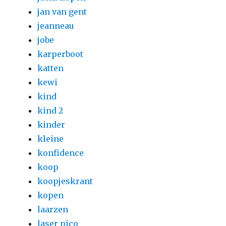
jan van gent
jeanneau
jobe
karperboot
katten
kewi
kind
kind 2
kinder
kleine
konfidence
koop
koopjeskrant
kopen
laarzen
laser pico