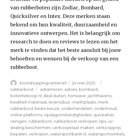
van rubberboten zijn Zodiac, Bombard,
Quicksilver en Intex. Deze merken staan
bekend om hun kwaliteit, duurzaamheid en
innovatieve ontwerpen. Het is belangrijk om
research te doen en reviews te lezen om het
merk te vinden dat het beste aansluit bij jouw
behoeften en wensen bij de verkoop van een
rubberboot.
Author
Posted
Categories
bootshoppingcentersnl
24 mei 2025
on
Tags
rubberboot
adverteren
,
advies
,
bombard
,
botentekoop.nl
,
deal sluiten
,
honwave
,
jachthavens
,
kwaliteit materiaal
,
levensduur
,
marktplaats
,
merk
rubberboot beste keuze
,
onderhandelen
,
onderhoud
,
online platforms
,
opslagomstandigheden
,
quicksilver
,
reinigen
,
rubberboot
,
rubberboot verkopen
,
tips
,
uv-
straling beschermen
,
verkoopklaar maken
,
verkoopprijs
bepalen
,
verkopen
,
watersportbank.nl
,
watersportwinkels
,