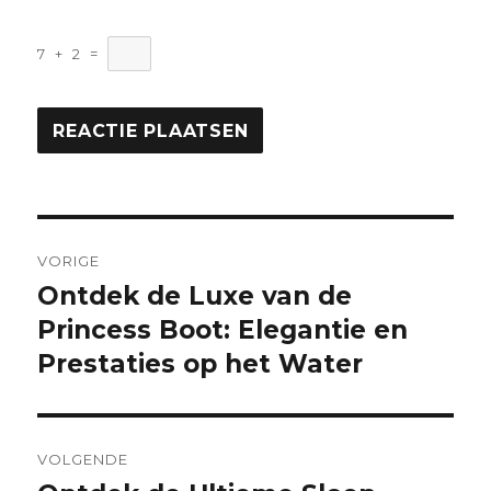
7
+
2
=
Berichtnavigatie
VORIGE
Ontdek de Luxe van de
Vorige
bericht:
Princess Boot: Elegantie en
Prestaties op het Water
VOLGENDE