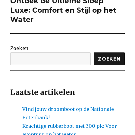
Ontdek de Ultieme Sloep
Volgende
bericht:
Luxe: Comfort en Stijl op het
Water
Zoeken
ZOEKEN
Laatste artikelen
Vind jouw droomboot op de Nationale
Botenbank!
Krachtige rubberboot met 300 pk: Voor
avontuur op het water