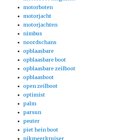
motorboten
motorjacht
motorjachten
nimbus
noordschans
opblaasbare
opblaasbare boot
opblaasbare zeilboot
opblaasboot
open zeilboot
optimist
palm
parsun
peuter
piet hein boot
pikmeerkruiser