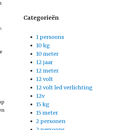
n
Categorieën
,
1 persoons
10 kg
ve
10 meter
12 jaar
12 meter
12 volt
12 volt led verlichting
12v
op
15 kg
Een
15 meter
2 personen
2 persoons