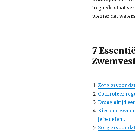
in goede staat ve
plezier dat waters
7 Essenti
Zwemveste
Zorg ervoor dat
Controleer reg
Draag altijd e
Kies een zwemv
je beoefent.
Zorg ervoor da