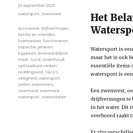
Posted
25 september 2025
on
Categories
watersport
,
zwemvest
Het Bela
Watersp
Tags
accessoire
,
drijfvermogen
,
familie en vrienden
,
foamvesten
,
functioneren
,
inspectie
,
jetskiën
,
Watersport is een 
kajakken
,
levensreddend
,
maar het is ook b
maat
,
nood
,
onderhoud
,
essentiële items 
opblaasbare vesten
,
reddingsvest
,
risico's
,
watersport is ee
veiligheid
,
watersport
,
zeilen
,
zwemmers
,
Een zwemvest, oo
zwemvest
,
zwemvest
watersport
,
zwemvesten
drijfvermogen te 
on
in het water. Dit
Veiligheid
overboord raakt t
Eerst:
Het
Belang
Er zijn verschil