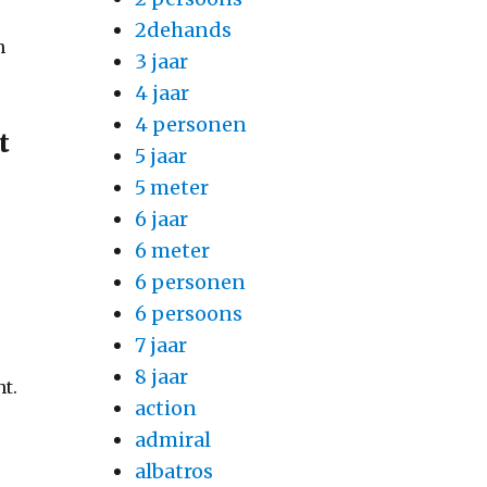
2dehands
n
3 jaar
4 jaar
4 personen
t
5 jaar
5 meter
6 jaar
6 meter
r
6 personen
6 persoons
7 jaar
8 jaar
t.
action
admiral
albatros