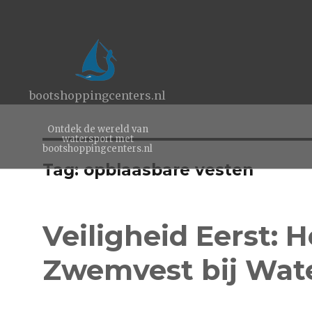
bootshoppingcenters.nl
Ontdek de wereld van
watersport met
bootshoppingcenters.nl
Tag:
opblaasbare vesten
Veiligheid Eerst: 
Zwemvest bij Wat