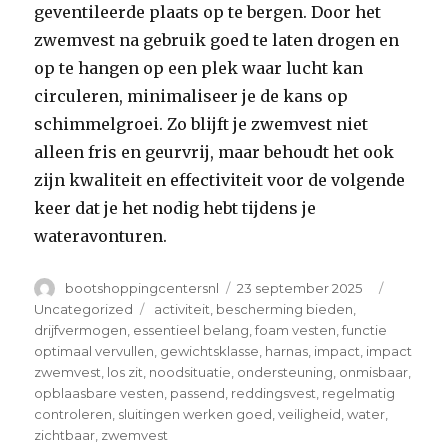
geventileerde plaats op te bergen. Door het
zwemvest na gebruik goed te laten drogen en
op te hangen op een plek waar lucht kan
circuleren, minimaliseer je de kans op
schimmelgroei. Zo blijft je zwemvest niet
alleen fris en geurvrij, maar behoudt het ook
zijn kwaliteit en effectiviteit voor de volgende
keer dat je het nodig hebt tijdens je
wateravonturen.
Author
Posted
Categori
bootshoppingcentersnl
23 september 2025
on
Tags
Uncategorized
activiteit
,
bescherming bieden
,
drijfvermogen
,
essentieel belang
,
foam vesten
,
functie
optimaal vervullen
,
gewichtsklasse
,
harnas
,
impact
,
impact
zwemvest
,
los zit
,
noodsituatie
,
ondersteuning
,
onmisbaar
,
opblaasbare vesten
,
passend
,
reddingsvest
,
regelmatig
controleren
,
sluitingen werken goed
,
veiligheid
,
water
,
zichtbaar
,
zwemvest