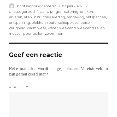
Author
Posted
Categories
bootshoppingcentersnl
03 juni 2026
on
Tags
Uncategorized
aanwijzingen
,
catering
,
drinken
,
ervaren
,
eten
,
instructies
,
kleding
,
omgeving
,
ontspannen
,
ontspanning
,
plekken
,
route
,
schipper
,
schoeisel
,
veiligheid
,
warm weer
,
water
,
weekend
,
weekend zeilen
met schipper
,
zeilen
,
zwemmen
Geef een reactie
Het e-mailadres wordt niet gepubliceerd.
Vereiste velden
zijn gemarkeerd met
*
REACTIE
*