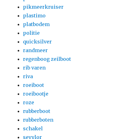
pikmeerkruiser
plastimo
platbodem
politie
quicksilver
randmeer
regenboog zeilboot
rib varen
riva
roeiboot
roeibootje
roze
rubberboot
rubberboten
schakel
sevylor