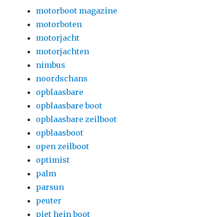
motorboot magazine
motorboten
motorjacht
motorjachten
nimbus
noordschans
opblaasbare
opblaasbare boot
opblaasbare zeilboot
opblaasboot
open zeilboot
optimist
palm
parsun
peuter
piet hein boot