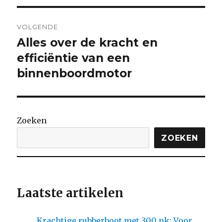
VOLGENDE
Alles over de kracht en
Volgende
bericht:
efficiëntie van een
binnenboordmotor
Zoeken
ZOEKEN
Laatste artikelen
Krachtige rubberboot met 300 pk: Voor