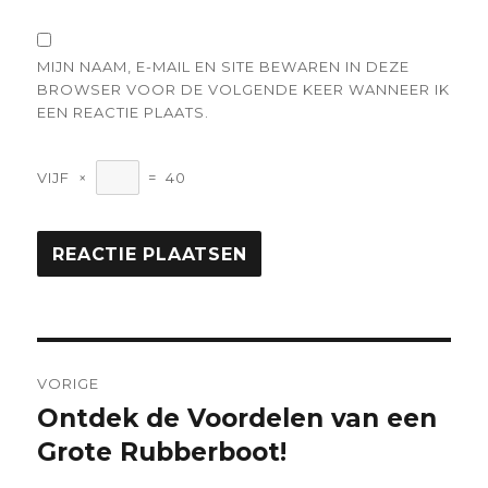
MIJN NAAM, E-MAIL EN SITE BEWAREN IN DEZE
BROWSER VOOR DE VOLGENDE KEER WANNEER IK
EEN REACTIE PLAATS.
VIJF
×
=
40
Berichtnavigatie
VORIGE
Ontdek de Voordelen van een
Vorige
bericht:
Grote Rubberboot!