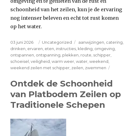
omgeving en te genieten van de rust en
schoonheid van het zeilen, kun je de ervaring
nog intenser beleven en echt tot rust komen
op het water.
Posted
Categories
Tags
03 juni 2026
Uncategorized
aanwijzingen
,
catering
,
on
drinken
,
ervaren
,
eten
,
instructies
,
kleding
,
omgeving
,
ontspannen
,
ontspanning
,
plekken
,
route
,
schipper
,
schoeisel
,
veiligheid
,
warm weer
,
water
,
weekend
,
on
weekend zeilen met schipper
,
zeilen
,
zwemmen
Ontspanne
weekend
Ontdek de Schoonheid
zeilen
van Platbodem Zeilen op
met
ervaren
Traditionele Schepen
schipper