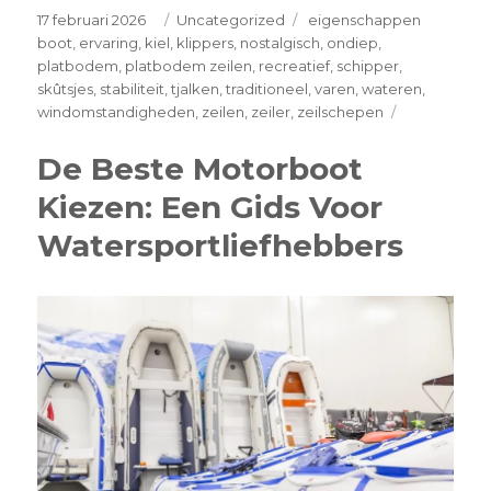
Posted
Categories
Tags
17 februari 2026
Uncategorized
eigenschappen
on
boot
,
ervaring
,
kiel
,
klippers
,
nostalgisch
,
ondiep
,
platbodem
,
platbodem zeilen
,
recreatief
,
schipper
,
skûtsjes
,
stabiliteit
,
tjalken
,
traditioneel
,
varen
,
wateren
,
on
windomstandigheden
,
zeilen
,
zeiler
,
zeilschepen
Ontdek
de
De Beste Motorboot
Schoonheid
Kiezen: Een Gids Voor
van
Platbodem
Watersportliefhebbers
Zeilen
op
Traditionele
Schepen