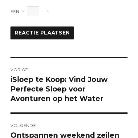
EEN
×
=
4
Berichtnavigatie
VORIGE
iSloep te Koop: Vind Jouw
Vorige
bericht:
Perfecte Sloep voor
Avonturen op het Water
VOLGENDE
Ontspannen weekend zeilen
Volgende