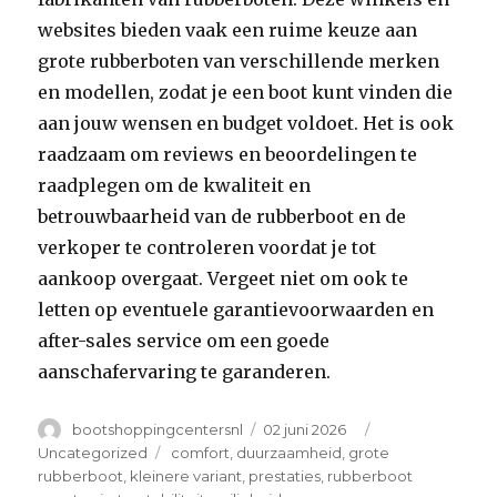
websites bieden vaak een ruime keuze aan
grote rubberboten van verschillende merken
en modellen, zodat je een boot kunt vinden die
aan jouw wensen en budget voldoet. Het is ook
raadzaam om reviews en beoordelingen te
raadplegen om de kwaliteit en
betrouwbaarheid van de rubberboot en de
verkoper te controleren voordat je tot
aankoop overgaat. Vergeet niet om ook te
letten op eventuele garantievoorwaarden en
after-sales service om een goede
aanschafervaring te garanderen.
Author
Posted
Categories
bootshoppingcentersnl
02 juni 2026
on
Tags
Uncategorized
comfort
,
duurzaamheid
,
grote
rubberboot
,
kleinere variant
,
prestaties
,
rubberboot