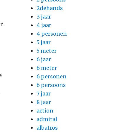
2dehands
3 jaar
en
4 jaar
4 personen
5 jaar
5 meter
6 jaar
6 meter
e
6 personen
6 persoons
l
7 jaar
8 jaar
action
admiral
albatros