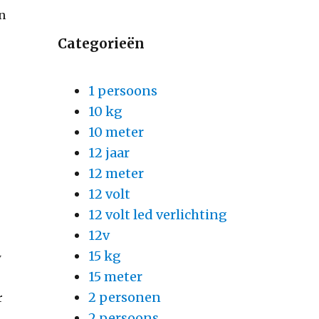
en
Categorieën
1 persoons
10 kg
10 meter
12 jaar
12 meter
12 volt
12 volt led verlichting
12v
15 kg
w
15 meter
2 personen
r
2 persoons