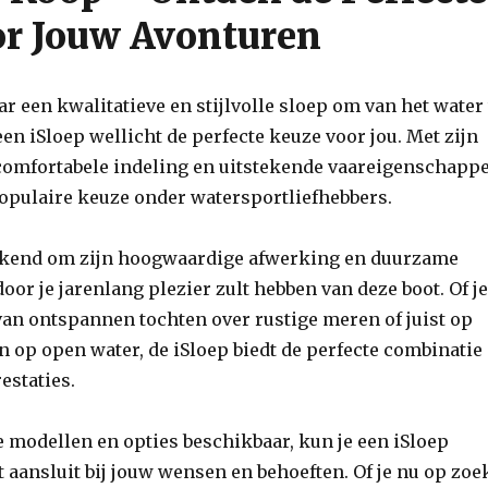
or Jouw Avonturen
ar een kwalitatieve en stijlvolle sloep om van het water 
een iSloep wellicht de perfecte keuze voor jou. Met zijn
 comfortabele indeling en uitstekende vaareigenschapp
populaire keuze onder watersportliefhebbers.
bekend om zijn hoogwaardige afwerking en duurzame
oor je jarenlang plezier zult hebben van deze boot. Of j
van ontspannen tochten over rustige meren of juist op
n op open water, de iSloep biedt de perfecte combinatie
estaties.
 modellen en opties beschikbaar, kun je een iSloep
t aansluit bij jouw wensen en behoeften. Of je nu op zoe