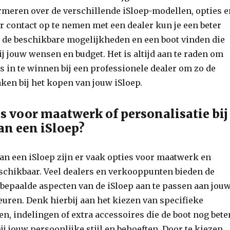
ormeren over de verschillende iSloep-modellen, opties 
r contact op te nemen met een dealer kun je een beter
n de beschikbare mogelijkheden en een boot vinden die
ij jouw wensen en budget. Het is altijd aan te raden om
s in te winnen bij een professionele dealer om zo de
aken bij het kopen van jouw iSloep.
es voor maatwerk of personalisatie bij
an een iSloep?
 van een iSloep zijn er vaak opties voor maatwerk en
schikbaar. Veel dealers en verkooppunten bieden de
bepaalde aspecten van de iSloep aan te passen aan jou
uren. Denk hierbij aan het kiezen van specifieke
en, indelingen of extra accessoires die de boot nog bete
ij jouw persoonlijke stijl en behoeften. Door te kiezen