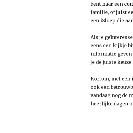
bent naar een com
familie, of juist 
een iSloep die aa
Als je geïnteress
eens een kijkje b
informatie geven 
je de juiste keuz
Kortom, met een i
ook een betrouwb
vandaag nog de m
heerlijke dagen o