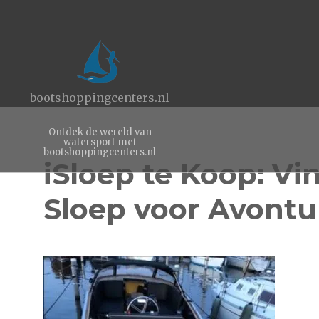
bootshoppingcenters.nl
Ontdek de wereld van
watersport met
bootshoppingcenters.nl
iSloep te Koop: Vi
Sloep voor Avontu