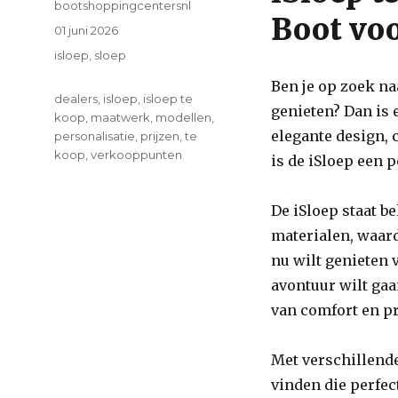
Author
bootshoppingcentersnl
Boot vo
Posted
01 juni 2026
on
Categories
isloep
,
sloep
Ben je op zoek na
Tags
dealers
,
isloep
,
isloep te
genieten? Dan is 
koop
,
maatwerk
,
modellen
,
elegante design,
personalisatie
,
prijzen
,
te
koop
,
verkooppunten
is de iSloep een 
De iSloep staat 
materialen, waard
nu wilt genieten 
avontuur wilt gaa
van comfort en pr
Met verschillende
vinden die perfec