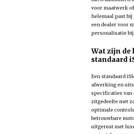
voor maatwerk of 
helemaal past bi
een dealer voor 
personalisatie bi
Wat zijn de
standaard i
Een standaard iS
afwerking en uit
specificaties van
zitgedeelte met z
optimale controle
betrouwbare motor
uitgerust met lux