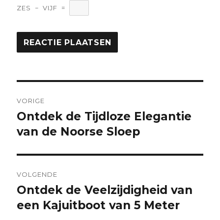
ZES
−
VIJF
=
Berichtnavigatie
VORIGE
Ontdek de Tijdloze Elegantie
Vorige
bericht:
van de Noorse Sloep
VOLGENDE
Ontdek de Veelzijdigheid van
Volgende
bericht:
een Kajuitboot van 5 Meter