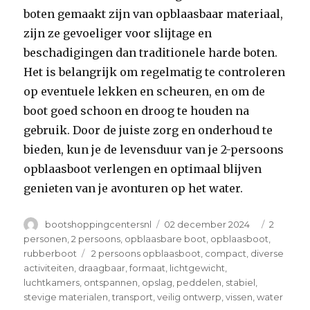
boten gemaakt zijn van opblaasbaar materiaal,
zijn ze gevoeliger voor slijtage en
beschadigingen dan traditionele harde boten.
Het is belangrijk om regelmatig te controleren
op eventuele lekken en scheuren, en om de
boot goed schoon en droog te houden na
gebruik. Door de juiste zorg en onderhoud te
bieden, kun je de levensduur van je 2-persoons
opblaasboot verlengen en optimaal blijven
genieten van je avonturen op het water.
Author
Posted
Categori
bootshoppingcentersnl
02 december 2024
2
on
personen
,
2 persoons
,
opblaasbare boot
,
opblaasboot
,
Tags
rubberboot
2 persoons opblaasboot
,
compact
,
diverse
activiteiten
,
draagbaar
,
formaat
,
lichtgewicht
,
luchtkamers
,
ontspannen
,
opslag
,
peddelen
,
stabiel
,
stevige materialen
,
transport
,
veilig ontwerp
,
vissen
,
water