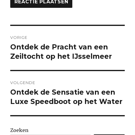
Berichtnavigatie
VORIGE
Ontdek de Pracht van een
Vorige
bericht:
Zeiltocht op het IJsselmeer
VOLGENDE
Ontdek de Sensatie van een
Volgende
bericht:
Luxe Speedboot op het Water
Zoeken