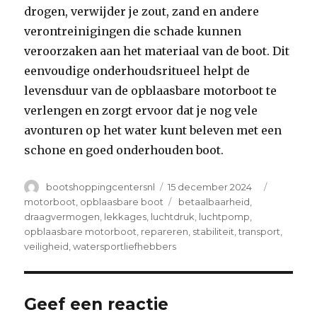
drogen, verwijder je zout, zand en andere
verontreinigingen die schade kunnen
veroorzaken aan het materiaal van de boot. Dit
eenvoudige onderhoudsritueel helpt de
levensduur van de opblaasbare motorboot te
verlengen en zorgt ervoor dat je nog vele
avonturen op het water kunt beleven met een
schone en goed onderhouden boot.
Author
Posted
Categori
bootshoppingcentersnl
15 december 2024
on
Tags
motorboot
,
opblaasbare boot
betaalbaarheid
,
draagvermogen
,
lekkages
,
luchtdruk
,
luchtpomp
,
opblaasbare motorboot
,
repareren
,
stabiliteit
,
transport
,
veiligheid
,
watersportliefhebbers
Geef een reactie