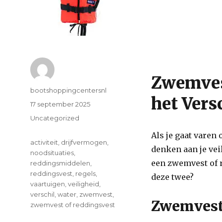
Zwemves
Author
bootshoppingcentersnl
het Vers
Posted
17 september 2025
on
Categories
Uncategorized
Als je gaat varen
Tags
activiteit
,
drijfvermogen
,
denken aan je vei
noodsituaties
,
een zwemvest of r
reddingsmiddelen
,
reddingsvest
,
regels
,
deze twee?
vaartuigen
,
veiligheid
,
verschil
,
water
,
zwemvest
,
Zwemves
zwemvest of reddingsvest