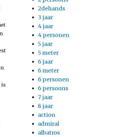
t
2dehands
3 jaar
het
4 jaar
an
4 personen
5 jaar
est
5 meter
6 jaar
en
6 meter
6 personen
 is
6 persoons
7 jaar
8 jaar
action
t
admiral
albatros