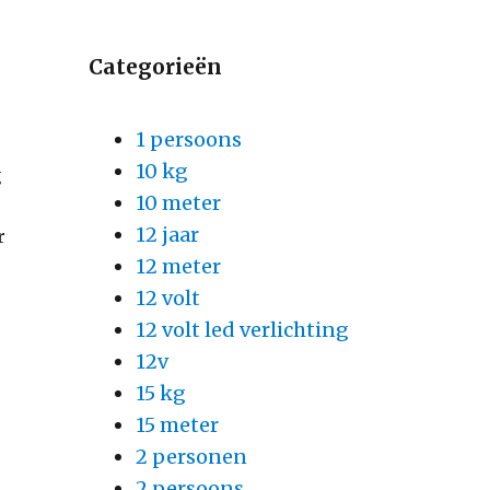
Categorieën
1 persoons
10 kg
g
10 meter
12 jaar
r
12 meter
12 volt
12 volt led verlichting
12v
15 kg
15 meter
2 personen
2 persoons