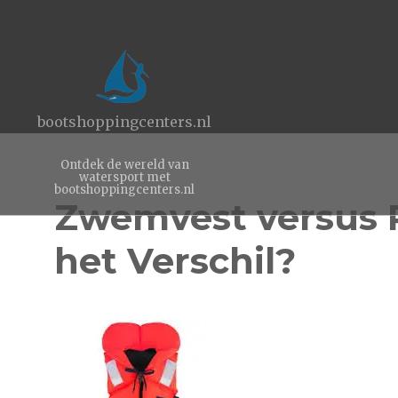
bootshoppingcenters.nl
Ontdek de wereld van
watersport met
bootshoppingcenters.nl
Zwemvest versus R
het Verschil?