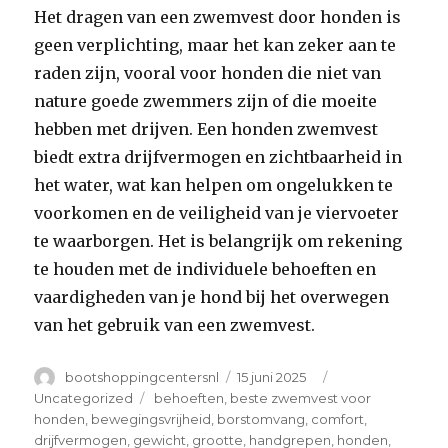
Het dragen van een zwemvest door honden is
geen verplichting, maar het kan zeker aan te
raden zijn, vooral voor honden die niet van
nature goede zwemmers zijn of die moeite
hebben met drijven. Een honden zwemvest
biedt extra drijfvermogen en zichtbaarheid in
het water, wat kan helpen om ongelukken te
voorkomen en de veiligheid van je viervoeter
te waarborgen. Het is belangrijk om rekening
te houden met de individuele behoeften en
vaardigheden van je hond bij het overwegen
van het gebruik van een zwemvest.
Author
Posted
Categories
bootshoppingcentersnl
15 juni 2025
on
Tags
Uncategorized
behoeften
,
beste zwemvest voor
honden
,
bewegingsvrijheid
,
borstomvang
,
comfort
,
drijfvermogen
,
gewicht
,
grootte
,
handgrepen
,
honden
,