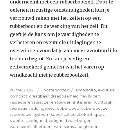
onderneemt met een rubberbootzeil. Door te
oefenen in rustige omstandigheden kun je
vertrouwd raken met het zeilen op een
rubberboot en de werking van het zeil. Dit
geeft je de kans om je vaardigheden te
verbeteren en eventuele uitdagingen te
overwinnen voordat je aan meer avontuurlijke
tochten begint. Zo kun je veilig en
zelfverzekerd genieten van het varen op
windkracht met je rubberbootzeil.
Posted
Categories
Tags
28 mei 2026
Uncategorized
accessoire
,
avontuur
,
on
compact
,
draagbaar
,
draagbaarheid
,
flexibiliteit
,
inspecteren staat zeil en touwen
,
installeren
,
luchtdruk
,
recreatie
,
reddingsvest
,
rubberboot
,
rubberboot zeil
,
ruberbotzeilsysteem
,
specificaties fabrikant
,
sport
,
stabiliteit
,
veiligheid
,
veiligheid waarborgen
,
watersportliefhebbers
,
weersomstandigheden
,