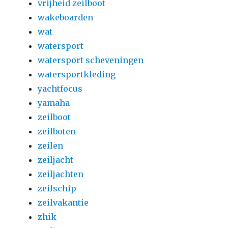
vrijheid zeilboot
wakeboarden
wat
watersport
watersport scheveningen
watersportkleding
yachtfocus
yamaha
zeilboot
zeilboten
zeilen
zeiljacht
zeiljachten
zeilschip
zeilvakantie
zhik