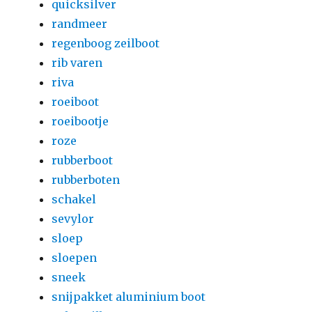
quicksilver
randmeer
regenboog zeilboot
rib varen
riva
roeiboot
roeibootje
roze
rubberboot
rubberboten
schakel
sevylor
sloep
sloepen
sneek
snijpakket aluminium boot