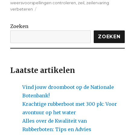
weersvoorspellingen controleren
,
zeil
,
zeilervaring
on
verbeteren
Ontdek
de
Zoeken
Voordelen
van
ZOEKEN
Zeilen
met
een
Rubberbootzeil
Laatste artikelen
Vind jouw droomboot op de Nationale
Botenbank!
Krachtige rubberboot met 300 pk: Voor
avontuur op het water
Alles over de Kwaliteit van
Rubberboten: Tips en Advies