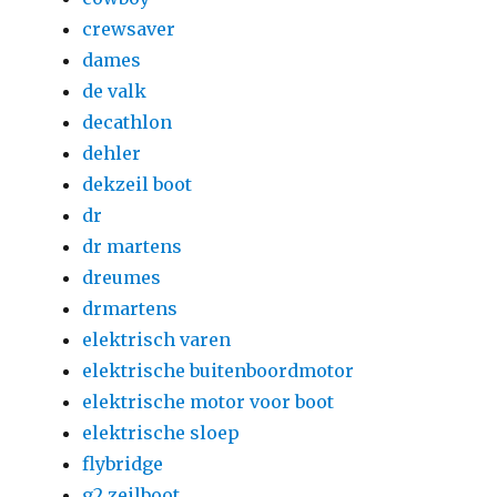
crewsaver
dames
de valk
decathlon
dehler
dekzeil boot
dr
dr martens
dreumes
drmartens
elektrisch varen
elektrische buitenboordmotor
elektrische motor voor boot
elektrische sloep
flybridge
g2 zeilboot