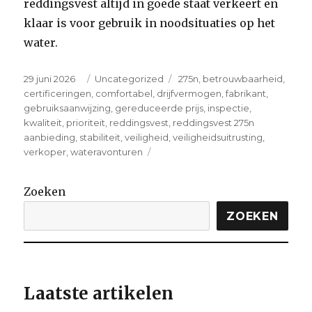
reddingsvest altijd in goede staat verkeert en
klaar is voor gebruik in noodsituaties op het
water.
Posted
Categories
Tags
29 juni 2026
Uncategorized
275n
,
betrouwbaarheid
,
on
certificeringen
,
comfortabel
,
drijfvermogen
,
fabrikant
,
gebruiksaanwijzing
,
gereduceerde prijs
,
inspectie
,
kwaliteit
,
prioriteit
,
reddingsvest
,
reddingsvest 275n
aanbieding
,
stabiliteit
,
veiligheid
,
veiligheidsuitrusting
,
on
verkoper
,
wateravonturen
Speciale
Aanbieding:
Zoeken
Reddingsvest
275N
ZOEKEN
met
Hoge
Korting!
Laatste artikelen