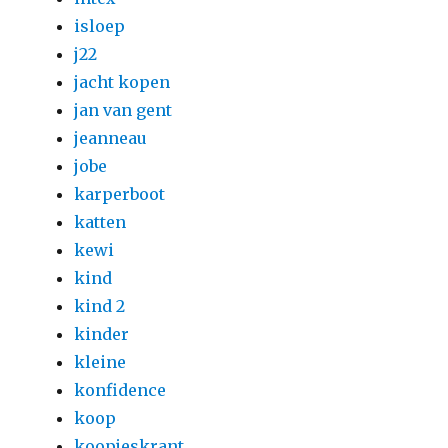
isloep
j22
jacht kopen
jan van gent
jeanneau
jobe
karperboot
katten
kewi
kind
kind 2
kinder
kleine
konfidence
koop
koopjeskrant