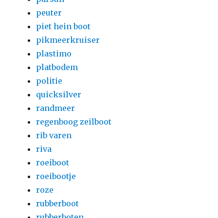
peuter
piet hein boot
pikmeerkruiser
plastimo
platbodem
politie
quicksilver
randmeer
regenboog zeilboot
rib varen
riva
roeiboot
roeibootje
roze
rubberboot
rubberboten