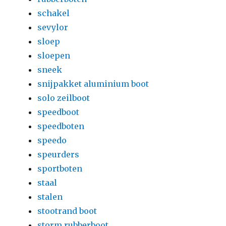
schakel
sevylor
sloep
sloepen
sneek
snijpakket aluminium boot
solo zeilboot
speedboot
speedboten
speedo
speurders
sportboten
staal
stalen
stootrand boot
storm rubberboot