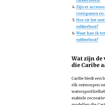
rubberboten?
Zijn er accesso
roeispanen en 
Hoe zit het me
rubberboot?
Waar kan ik te
rubberboot?
Wat zijn de
die Caribe 
Caribe biedt een 
elk ontworpen om
watersportliefhe
stabiele recreati
modellen die Cari