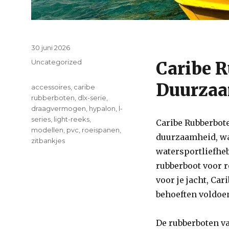
Posted
30 juni 2026
on
Categories
Uncategorized
Caribe R
Duurzaa
Tags
accessoires
,
caribe
rubberboten
,
dlx-serie
,
draagvermogen
,
hypalon
,
l-
series
,
light-reeks
,
Caribe Rubberbot
modellen
,
pvc
,
roeispanen
,
duurzaamheid, wa
zitbankjes
watersportliefheb
on
rubberboot voor r
Ontdek
de
voor je jacht, Car
Kwaliteit
behoeften voldoe
van
Caribe
Rubberboten
De rubberboten v