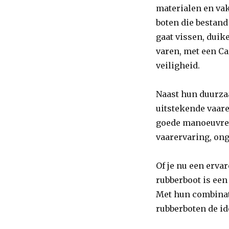
voor
materialen en va
Ultiem
boten die bestand
Vaarplezier
gaat vissen, duik
varen, met een Ca
veiligheid.
Naast hun duurza
uitstekende vaar
goede manoeuvree
vaarervaring, on
Of je nu een erva
rubberboot is een
Met hun combinati
rubberboten de id