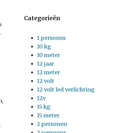
Categorieën
s
.
1 persoons
10 kg
10 meter
12 jaar
12 meter
12 volt
12 volt led verlichting
12v
n,
15 kg
15 meter
2 personen
g
2 persoons