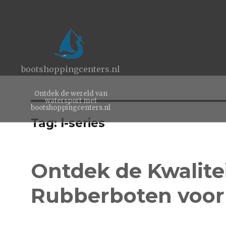
bootshoppingcenters.nl
Ontdek de wereld van
watersport met
bootshoppingcenters.nl
Tag:
l-series
Ontdek de Kwalite
Rubberboten voor 