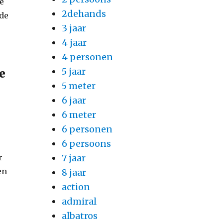
de
2dehands
nde
3 jaar
4 jaar
4 personen
5 jaar
e
5 meter
6 jaar
6 meter
6 personen
6 persoons
7 jaar
r
en
8 jaar
action
admiral
albatros