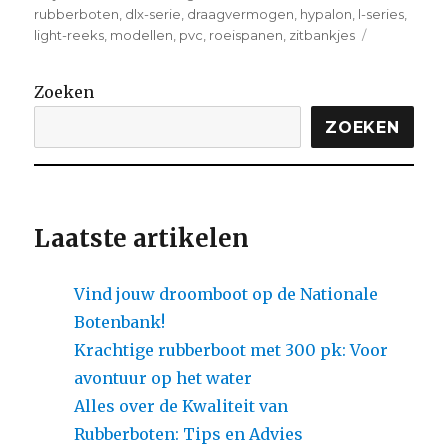
on
rubberboten
,
dlx-serie
,
draagvermogen
,
hypalon
,
l-series
,
on
light-reeks
,
modellen
,
pvc
,
roeispanen
,
zitbankjes
Ontdek
de
Zoeken
Kwaliteit
van
ZOEKEN
Caribe
Rubberbot
voor
Ultiem
Vaarplezier
Laatste artikelen
Vind jouw droomboot op de Nationale
Botenbank!
Krachtige rubberboot met 300 pk: Voor
avontuur op het water
Alles over de Kwaliteit van
Rubberboten: Tips en Advies