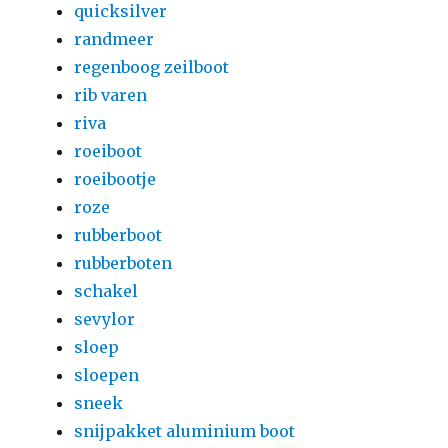
quicksilver
randmeer
regenboog zeilboot
rib varen
riva
roeiboot
roeibootje
roze
rubberboot
rubberboten
schakel
sevylor
sloep
sloepen
sneek
snijpakket aluminium boot