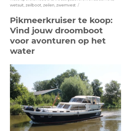
on
wetsuit
,
zeilboot
,
zeilen
,
zwemvest
Ontdek
de
Pikmeerkruiser te koop:
Veelzijdigheid
Vind jouw droomboot
van
de
voor avonturen op het
Splash
Zeilboot
water
op
het
Water