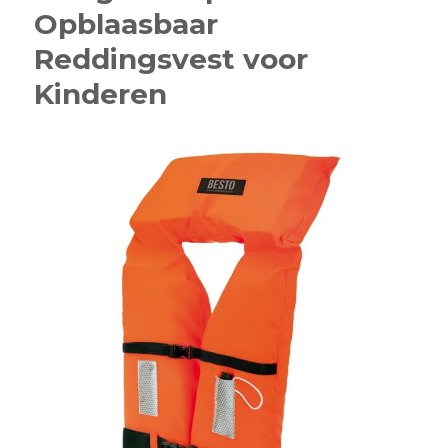
Opblaasbaar
Vind
jouw
Reddingsvest voor
droomboot
voor
Kinderen
avonturen
op
het
water