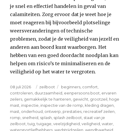
je snel en effectief handelen in geval van
calamiteiten. Zorg ervoor dat je weet hoe je
moet reageren bij bijvoorbeeld plotselinge
weersveranderingen of technische
problemen, zodat je de veiligheid van jezelf en
anderen aan boord kunt waarborgen. Het
hebben van een goed doordacht noodplan kan
helpen om risico’s te minimaliseren en de
veiligheid op het water te vergroten.
Posted
Categories
Tags
08 juli 2026
zeilboot
beginners
,
comfort
,
on
controleren
,
duurzaamheid
,
eenpersoons boot
,
ervaren
zeilers
,
gemakkelijk te hanteren
,
gewicht
,
grootzeil
,
hoge
mast
,
inspectie
,
inspectie van de romp
,
kleding dragen
,
mast
,
onderhoud
,
ontwerp
,
prestaties
,
recreatief zeilen
,
romp
,
snelheid
,
splash
,
splash zeilboot
,
staat van je
zeilboot
,
tuig
,
tuigage
,
veelzijdigheid
,
veiligheid
,
water
,
watersportliefhebbers
,
wedstrijdzeilen
,
wendbaarheid
,