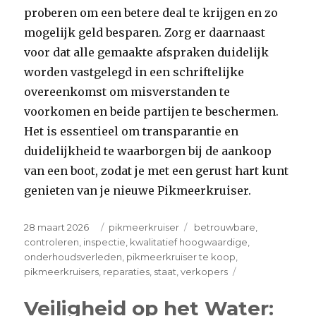
proberen om een betere deal te krijgen en zo
mogelijk geld besparen. Zorg er daarnaast
voor dat alle gemaakte afspraken duidelijk
worden vastgelegd in een schriftelijke
overeenkomst om misverstanden te
voorkomen en beide partijen te beschermen.
Het is essentieel om transparantie en
duidelijkheid te waarborgen bij de aankoop
van een boot, zodat je met een gerust hart kunt
genieten van je nieuwe Pikmeerkruiser.
Posted
Categories
Tags
28 maart 2026
pikmeerkruiser
betrouwbare
,
on
controleren
,
inspectie
,
kwalitatief hoogwaardige
,
onderhoudsverleden
,
pikmeerkruiser te koop
,
on
pikmeerkruisers
,
reparaties
,
staat
,
verkopers
Pikmeerkruiser
te
Veiligheid op het Water:
koop: