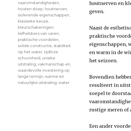
vaaromstandigheden
,
houtnerven en kl
houten sloep
,
houtnerven
,
geven.
isolerende eigenschappen
,
klassieke keuze
,
kleurschakeringen
,
Naast de estheti
liefhebbers van varen
,
praktische voorde
praktische voordelen
,
eigenschappen, wa
solide constructie
,
stabiliteit
op het water
,
tijdloze
en warm in de win
schoonheid
,
unieke
het seizoen.
uitstraling
,
vakmanschap en
,
waardevolle investering op
lange termijn
,
warme en
Bovendien hebben
natuurlijke uitstraling
,
water
resulteert in uits
soepel te doorsta
vaaromstandighed
rustige meren of 
Een ander voordee