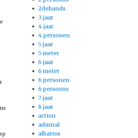
2dehands
3 jaar
he
4 jaar
n
4 personen
5 jaar
5 meter
6 jaar
6 meter
6 personen
r
6 persoons
7 jaar
8 jaar
ans
action
admiral
albatros
oep