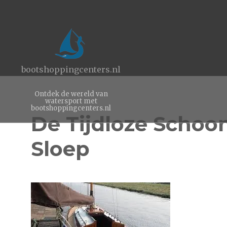
bootshoppingcenters.nl
Ontdek de wereld van
watersport met
bootshoppingcenters.nl
De Tijdloze Schoo
Sloep