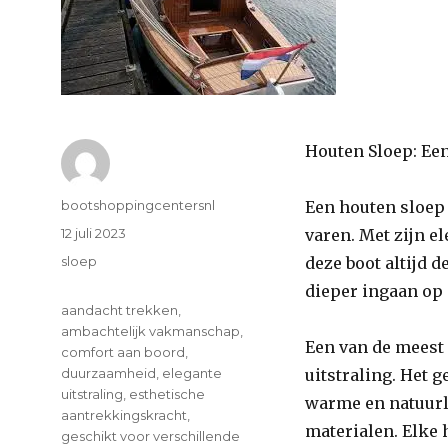
Houten Sloep: Ee
Author
bootshoppingcentersnl
Een houten sloep 
Posted
12 juli 2023
varen. Met zijn e
on
Categories
sloep
deze boot altijd d
dieper ingaan op
Tags
aandacht trekken
,
ambachtelijk vakmanschap
,
Een van de meest
comfort aan boord
,
duurzaamheid
,
elegante
uitstraling. Het 
uitstraling
,
esthetische
warme en natuurli
aantrekkingskracht
,
materialen. Elke 
geschikt voor verschillende