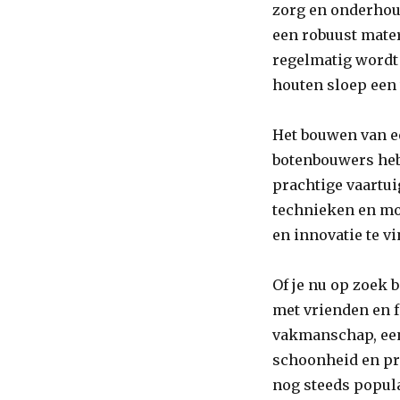
zorg en onderhoud
een robuust mater
regelmatig wordt
houten sloep een 
Het bouwen van e
botenbouwers heb
prachtige vaartui
technieken en mo
en innovatie te v
Of je nu op zoek 
met vrienden en f
vakmanschap, een 
schoonheid en pr
nog steeds popula