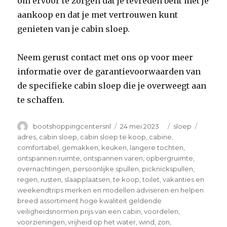
om ervoor te zorgen dat je tevreden bent met je
aankoop en dat je met vertrouwen kunt
genieten van je cabin sloep.
Neem gerust contact met ons op voor meer
informatie over de garantievoorwaarden van
de specifieke cabin sloep die je overweegt aan
te schaffen.
Author
Posted
Categories
Tags
bootshoppingcentersnl
24 mei 2023
sloep
on
adres
,
cabin sloep
,
cabin sloep te koop
,
cabine
,
comfortabel
,
gemakken
,
keuken
,
langere tochten
,
ontspannen ruimte
,
ontspannen varen
,
opbergruimte
,
overnachtingen
,
persoonlijke spullen
,
picknickspullen
,
regen
,
rusten
,
slaapplaatsen
,
te koop
,
toilet
,
vakanties en
weekendtrips merken en modellen adviseren en helpen
breed assortiment hoge kwaliteit geldende
veiligheidsnormen prijs van een cabin
,
voordelen
,
voorzieningen
,
vrijheid op het water
,
wind
,
zon
,