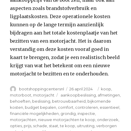
aankoopprijs van de boot zelf, maar ook aan
aspecten zoals brandstofverbruik en
ligplaatskosten. Deze operationele kosten
kunnen op de lange termijn aanzienlijk
bijdragen aan het totale kostenplaatje van het
bezitten van een motorjacht. Het is daarom
verstandig om deze kosten vooraf goed in
kaart te brengen, zodat je een realistisch beeld
krijgt van wat het betekent om een nieuwe
motorjacht te bezitten en te onderhouden.
Author
Posted
Categories
bootshoppingcentersnl
26 april 2024
koop
,
on
Tags
motorboot
,
motorjacht
aankoopbeslissing
,
afmetingen
,
behoeften
,
beslissing
,
betrouwbaarheid
,
bijkomende
kosten
,
budget bepalen
,
comfort
,
controleren
,
essentieel
,
financiële mogelijkheden
,
grondig
,
inspectie
,
motorjachten
,
nieuwe motorjachten te koop
,
onderzoek
,
opties
,
prijs
,
schade
,
staat
,
te koop
,
uitrusting
,
verborgen