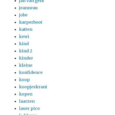
jan van gent
jeanneau
jobe
karperboot
katten
kewi
kind
kind 2
kinder
kleine
konfidence
koop
koopjeskrant
kopen
laarzen
laser pico