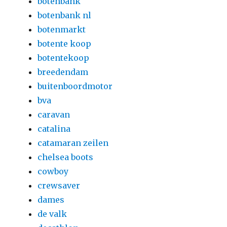
botenbank
botenbank nl
botenmarkt
botente koop
botentekoop
breedendam
buitenboordmotor
bva
caravan
catalina
catamaran zeilen
chelsea boots
cowboy
crewsaver
dames
de valk