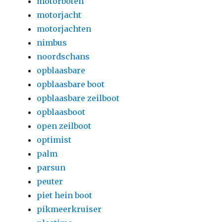
motorboten
motorjacht
motorjachten
nimbus
noordschans
opblaasbare
opblaasbare boot
opblaasbare zeilboot
opblaasboot
open zeilboot
optimist
palm
parsun
peuter
piet hein boot
pikmeerkruiser