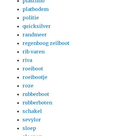
plastimo
platbodem
politie
quicksilver
randmeer
regenboog zeilboot
rib varen
riva
roeiboot
roeibootje
roze
rubberboot
rubberboten
schakel
sevylor
sloep