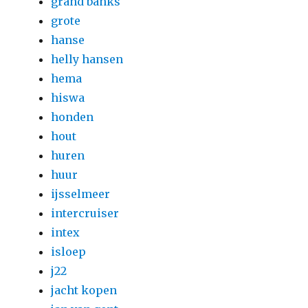
grand banks
grote
hanse
helly hansen
hema
hiswa
honden
hout
huren
huur
ijsselmeer
intercruiser
intex
isloep
j22
jacht kopen