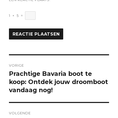
1
×
5
=
Berichtnavigatie
VORIGE
Prachtige Bavaria boot te
Vorige
bericht:
koop: Ontdek jouw droomboot
vandaag nog!
VOLGENDE