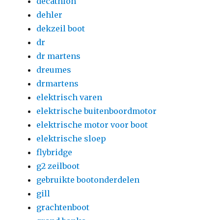
decathlon
dehler
dekzeil boot
dr
dr martens
dreumes
drmartens
elektrisch varen
elektrische buitenboordmotor
elektrische motor voor boot
elektrische sloep
flybridge
g2 zeilboot
gebruikte bootonderdelen
gill
grachtenboot