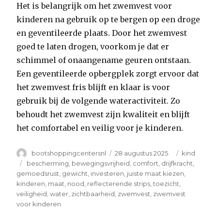
Het is belangrijk om het zwemvest voor
kinderen na gebruik op te bergen op een droge
en geventileerde plaats. Door het zwemvest
goed te laten drogen, voorkom je dat er
schimmel of onaangename geuren ontstaan.
Een geventileerde opbergplek zorgt ervoor dat
het zwemvest fris blijft en klaar is voor
gebruik bij de volgende wateractiviteit. Zo
behoudt het zwemvest zijn kwaliteit en blijft
het comfortabel en veilig voor je kinderen.
Author
Posted
Categories
bootshoppingcentersnl
28 augustus 2025
kind
on
Tags
bescherming
,
bewegingsvrijheid
,
comfort
,
drijfkracht
,
gemoedsrust
,
gewicht
,
investeren
,
juiste maat kiezen
,
kinderen
,
maat
,
nood
,
reflecterende strips
,
toezicht
,
veiligheid
,
water
,
zichtbaarheid
,
zwemvest
,
zwemvest
voor kinderen