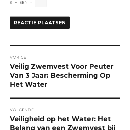
9
−
EEN
=
Berichtnavigatie
VORIGE
Veilig Zwemvest Voor Peuter
Vorige
bericht:
Van 3 Jaar: Bescherming Op
Het Water
VOLGENDE
Veiligheid op het Water: Het
Volgende
bericht:
Belang van een Zwemvest bij