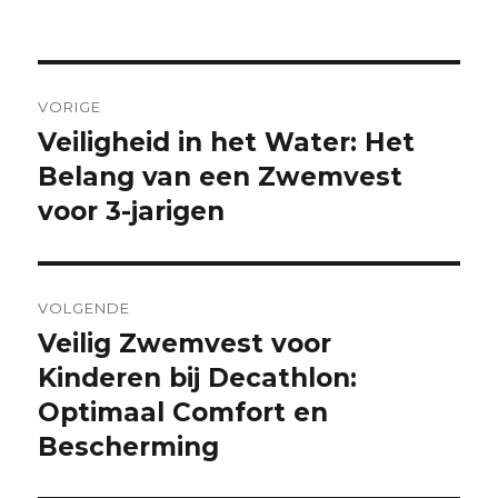
Berichtnavigatie
VORIGE
Veiligheid in het Water: Het
Vorige
bericht:
Belang van een Zwemvest
voor 3-jarigen
VOLGENDE
Veilig Zwemvest voor
Volgende
bericht:
Kinderen bij Decathlon:
Optimaal Comfort en
Bescherming