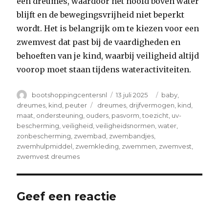
een dreumes, waardoor het hoofd boven water
blijft en de bewegingsvrijheid niet beperkt
wordt. Het is belangrijk om te kiezen voor een
zwemvest dat past bij de vaardigheden en
behoeften van je kind, waarbij veiligheid altijd
voorop moet staan tijdens wateractiviteiten.
Author
Posted
Categories
bootshoppingcentersnl
13 juli 2025
baby
,
on
Tags
dreumes
,
kind
,
peuter
dreumes
,
drijfvermogen
,
kind
,
maat
,
ondersteuning
,
ouders
,
pasvorm
,
toezicht
,
uv-
bescherming
,
veiligheid
,
veiligheidsnormen
,
water
,
zonbescherming
,
zwembad
,
zwembandjes
,
zwemhulpmiddel
,
zwemkleding
,
zwemmen
,
zwemvest
,
zwemvest dreumes
Geef een reactie