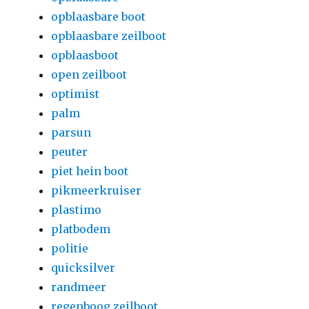
opblaasbare boot
opblaasbare zeilboot
opblaasboot
open zeilboot
optimist
palm
parsun
peuter
piet hein boot
pikmeerkruiser
plastimo
platbodem
politie
quicksilver
randmeer
regenboog zeilboot