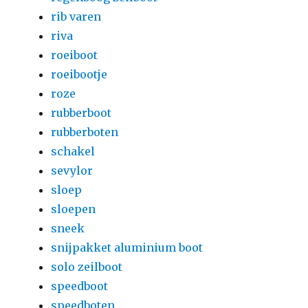
rib varen
riva
roeiboot
roeibootje
roze
rubberboot
rubberboten
schakel
sevylor
sloep
sloepen
sneek
snijpakket aluminium boot
solo zeilboot
speedboot
speedboten