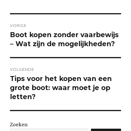
Berichtnavigatie
VORIGE
Boot kopen zonder vaarbewijs
Vorige
bericht:
– Wat zijn de mogelijkheden?
VOLGENDE
Tips voor het kopen van een
Volgende
bericht:
grote boot: waar moet je op
letten?
Zoeken