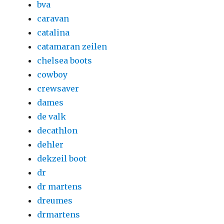
bva
caravan
catalina
catamaran zeilen
chelsea boots
cowboy
crewsaver
dames
de valk
decathlon
dehler
dekzeil boot
dr
dr martens
dreumes
drmartens