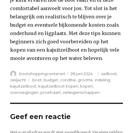
je kunt ervaren hoe de boot vaart en of deze
comfortabel aanvoelt voor jou. Tot slot is het
belangrijk om realistisch te blijven over je
budget en eventuele bijkomende kosten zoals
onderhoud en ligplaats. Met deze tips kunnen
beginners zich goed voorbereiden op het
kopen van een kajuitzeilboot en hopelijk vele
mooie avonturen op het water beleven.
Author
Posted
Categories
bootshoppingcentersnl
28 juni 2024
zeilboot
,
on
Tags
zeiljacht
boot
,
budget
,
conditie
,
grootte
,
indeling
,
kajuitzeilboot
,
kajuitzeilboot kopen
,
kopen
,
overwegingen
,
proefvaart
,
zeileigenschappen
Geef een reactie
Het e-mailadres wordt niet gepubliceerd.
Vereiste velden