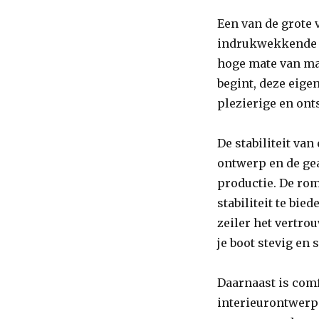
Een van de grote 
indrukwekkende st
hoge mate van man
begint, deze eig
plezierige en on
De stabiliteit va
ontwerp en de ge
productie. De ro
stabiliteit te bie
zeiler het vertro
je boot stevig en st
Daarnaast is comf
interieurontwerp 