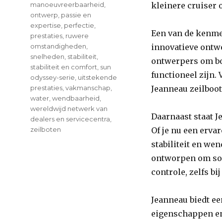
manoeuvreerbaarheid
,
kleinere cruiser o
ontwerp
,
passie en
expertise
,
perfectie
,
Een van de kenme
prestaties
,
ruwere
omstandigheden
,
innovatieve ontw
snelheden
,
stabiliteit
,
ontwerpers om bot
stabiliteit en comfort
,
sun
functioneel zijn.
odyssey-serie
,
uitstekende
prestaties
,
vakmanschap
,
Jeanneau zeilboo
water
,
wendbaarheid
,
wereldwijd netwerk van
Daarnaast staat 
dealers en servicecentra
,
zeilboten
Of je nu een ervar
stabiliteit en we
ontworpen om soe
controle, zelfs 
Jeanneau biedt ee
eigenschappen en 