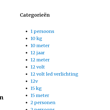
Categorieën
1 persoons
10 kg
10 meter
12 jaar
12 meter
12 volt
12 volt led verlichting
12v
15 kg
15 meter
an
2 personen
2 persoons