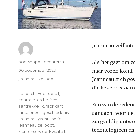
Jeanneau zeilbote
Author
bootshoppingcentersnl
Als het gaat om z
Posted
06 december 2023
naar voren komt. 
on
Categories
jeanneau
,
zeilboot
Jeanneau zich gev
die bekend staan
Tags
aandacht voor detail
,
controle
,
esthetisch
Een van de redene
aantrekkelijk
,
fabrikant
,
functioneel
,
geschiedenis
,
aandacht voor det
jeanneau yachts-serie
,
zorgvuldig ontwo
jeanneau zeilboot
,
technologieën en
klantenservice
,
kwaliteit
,