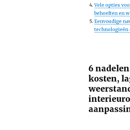
Vele opties vo
behoeften en w
Eenvoudige nav
technologieën 
6 nadelen
kosten, l
weerstand
interieur
aanpassin