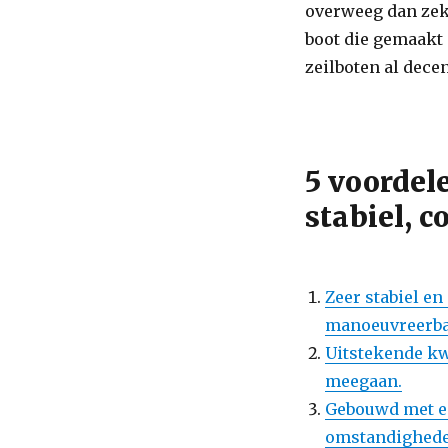
overweeg dan zek
boot die gemaakt 
zeilboten al decen
5 voordel
stabiel, 
Zeer stabiel e
manoeuvreerba
Uitstekende kw
meegaan.
Gebouwd met ee
omstandigheden