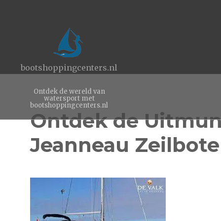
bootshoppingcenters.nl
Ontdek de wereld van
watersport met
bootshoppingcenters.nl
Ontdek de Uitmun
Jeanneau Zeilbot