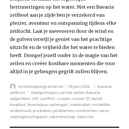
herinneringen op het water. Met een Bavaria
zeilboot aan je zijde ben je verzekerd van
plezier, avontuur en ontspanning tijdens elke
zeiltocht. Laat je meevoeren door de wind en
de golven terwijl je geniet van het prachtige
uitzicht en de vrijheid die het water te bieden
heeft. Dompel jezelf onder in de magie van het
zeilen en creëer kostbare momenten die voor
altijd in je geheugen gegrift zullen blijven.
Author
Posted
Categories
bootshoppingcentersnl
26 juni 2026
bavaria
,
on
Tags
zeilboot
basisprincipes van het zeilen
,
bavaria
zeiljachten
,
c57
,
comfort
,
cruisen
,
cruiser 37
,
detail
,
kwaliteit
,
levensduur verlengen
,
materialen
,
modellen
,
onderhoud
,
prestaties
,
problemen voorkomen
,
racer
,
vaareigenschappen
,
vakmanschap
,
vision 46