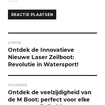
Berichtnavigatie
VORIGE
Ontdek de Innovatieve
Vorige
bericht:
Nieuwe Laser Zeilboot:
Revolutie in Watersport!
VOLGENDE
Ontdek de veelzijdigheid van
Volgende
bericht:
de M Boot: perfect voor elke