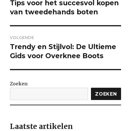
Tips voor het succesvol kopen
Vorige
bericht:
van tweedehands boten
VOLGENDE
Trendy en Stijlvol: De Ultieme
Volgende
bericht:
Gids voor Overknee Boots
Zoeken
ZOEKEN
Laatste artikelen