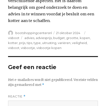
verschillende aspecten. Het is daarom
belangrijk om goed onderzoek te doen en
advies in te winnen voordat je besluit om een
kotter aan te schaffen.
Author
Posted
Categories
bootshoppingcentersnl
21 oktober 2024
on
Tags
visboot
advies
,
adviesprijs
,
budget
,
grootte
,
kopen
,
kotter
,
prijs
,
tips
,
type
,
uitrusting
,
variëren
,
veiligheid
,
visboot
,
visbootje
,
visbootje kopen
Geef een reactie
Het e-mailadres wordt niet gepubliceerd.
Vereiste velden
zijn gemarkeerd met
*
REACTIE
*