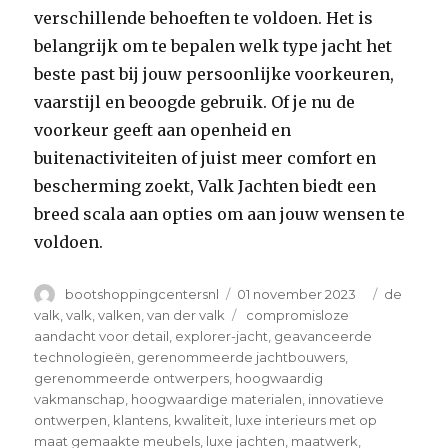
verschillende behoeften te voldoen. Het is
belangrijk om te bepalen welk type jacht het
beste past bij jouw persoonlijke voorkeuren,
vaarstijl en beoogde gebruik. Of je nu de
voorkeur geeft aan openheid en
buitenactiviteiten of juist meer comfort en
bescherming zoekt, Valk Jachten biedt een
breed scala aan opties om aan jouw wensen te
voldoen.
Author
Posted
Categori
bootshoppingcentersnl
01 november 2023
de
on
Tags
valk
,
valk
,
valken
,
van der valk
compromisloze
aandacht voor detail
,
explorer-jacht
,
geavanceerde
technologieën
,
gerenommeerde jachtbouwers
,
gerenommeerde ontwerpers
,
hoogwaardig
vakmanschap
,
hoogwaardige materialen
,
innovatieve
ontwerpen
,
klantens
,
kwaliteit
,
luxe interieurs met op
maat gemaakte meubels
,
luxe jachten
,
maatwerk
,