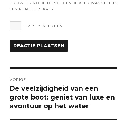
BROWSER VOOR DE VOLGENDE KEER WANNEER IK
EEN REACTIE PLAATS.
+
ZES
=
VEERTIEN
Berichtnavigatie
VORIGE
De veelzijdigheid van een
Vorige
bericht:
grote boot: geniet van luxe en
avontuur op het water