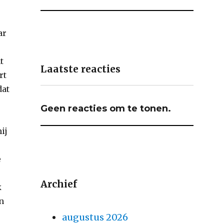
ar
t
Laatste reacties
rt
dat
Geen reacties om te tonen.
ij
e
Archief
k
an
augustus 2026