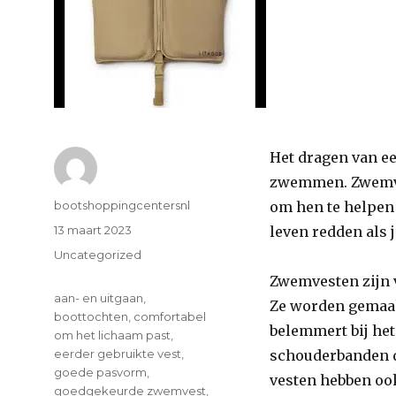
Het dragen van ee
zwemmen. Zwemve
Author
bootshoppingcentersnl
om hen te helpen
Posted
13 maart 2023
leven redden als 
on
Categories
Uncategorized
Zwemvesten zijn v
Tags
aan- en uitgaan
,
Ze worden gemaakt
boottochten
,
comfortabel
belemmert bij he
om het lichaam past
,
eerder gebruikte vest
,
schouderbanden d
goede pasvorm
,
vesten hebben ook
goedgekeurde zwemvest
,