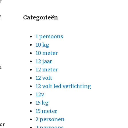
t
Categorieën
f
1 persoons
10 kg
10 meter
12 jaar
n
12 meter
12 volt
12 volt led verlichting
12v
15 kg
15 meter
2 personen
oor
2 persoons