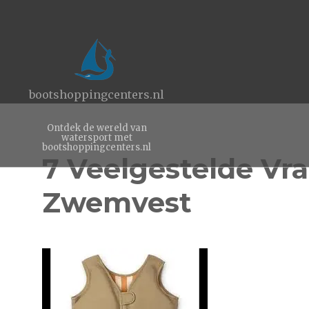
bootshoppingcenters.nl
Ontdek de wereld van
watersport met
bootshoppingcenters.nl
7 Veelgestelde Vr
Zwemvest