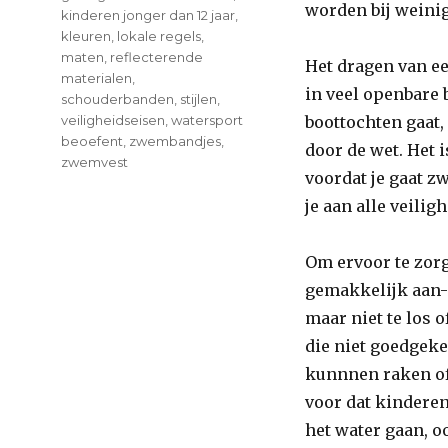
worden bij weinig
kinderen jonger dan 12 jaar
,
kleuren
,
lokale regels
,
maten
,
reflecterende
Het dragen van ee
materialen
,
in veel openbare 
schouderbanden
,
stijlen
,
veiligheidseisen
,
watersport
boottochten gaat
beoefent
,
zwembandjes
,
door de wet. Het i
zwemvest
voordat je gaat z
je aan alle veilig
Om ervoor te zorg
gemakkelijk aan- 
maar niet te los o
die niet goedgeke
kunnnen raken of 
voor dat kinderen
het water gaan, 