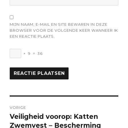
MIJN NAAM, E-MAIL EN SITE BEWAREN IN DEZE
BROWSER VOOR DE VOLGENDE KEER WANNEER IK
EEN REACTIE PLAATS.
×
9
=
36
Berichtnavigatie
VORIGE
Veiligheid voorop: Katten
Vorige
bericht:
Zwemvest – Bescherming