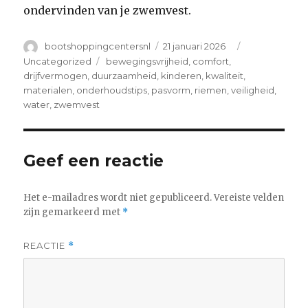
ondervinden van je zwemvest.
Author
Posted
Categories
bootshoppingcentersnl
21 januari 2026
on
Tags
Uncategorized
bewegingsvrijheid
,
comfort
,
drijfvermogen
,
duurzaamheid
,
kinderen
,
kwaliteit
,
materialen
,
onderhoudstips
,
pasvorm
,
riemen
,
veiligheid
,
water
,
zwemvest
Geef een reactie
Het e-mailadres wordt niet gepubliceerd.
Vereiste velden
zijn gemarkeerd met
*
REACTIE
*