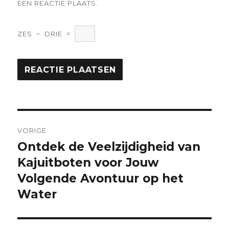
EEN REACTIE PLAATS.
ZES
−
DRIE
=
Berichtnavigatie
VORIGE
Ontdek de Veelzijdigheid van
Vorige
bericht:
Kajuitboten voor Jouw
Volgende Avontuur op het
Water