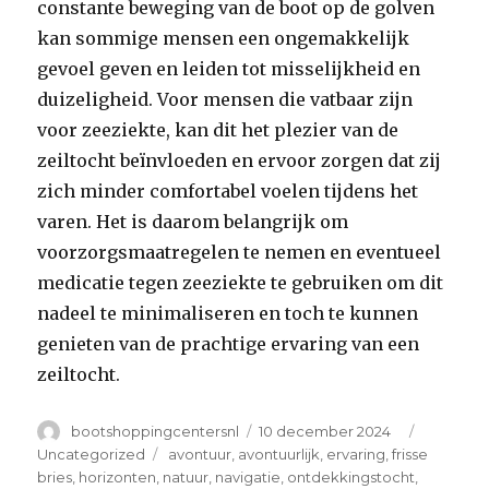
constante beweging van de boot op de golven
kan sommige mensen een ongemakkelijk
gevoel geven en leiden tot misselijkheid en
duizeligheid. Voor mensen die vatbaar zijn
voor zeeziekte, kan dit het plezier van de
zeiltocht beïnvloeden en ervoor zorgen dat zij
zich minder comfortabel voelen tijdens het
varen. Het is daarom belangrijk om
voorzorgsmaatregelen te nemen en eventueel
medicatie tegen zeeziekte te gebruiken om dit
nadeel te minimaliseren en toch te kunnen
genieten van de prachtige ervaring van een
zeiltocht.
Author
Posted
Categori
bootshoppingcentersnl
10 december 2024
on
Tags
Uncategorized
avontuur
,
avontuurlijk
,
ervaring
,
frisse
bries
,
horizonten
,
natuur
,
navigatie
,
ontdekkingstocht
,