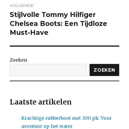
VOLGENDE
Stijlvolle Tommy Hilfiger
Volgende
bericht:
Chelsea Boots: Een Tijdloze
Must-Have
Zoeken
ZOEKEN
Laatste artikelen
Krachtige rubberboot met 300 pk: Voor
avontuur op het water