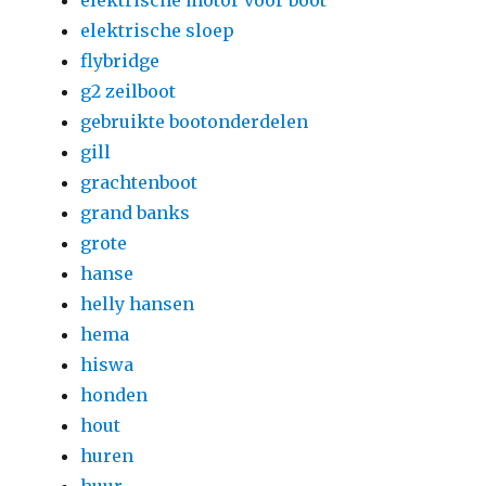
elektrische motor voor boot
elektrische sloep
flybridge
g2 zeilboot
gebruikte bootonderdelen
gill
grachtenboot
grand banks
grote
hanse
helly hansen
hema
hiswa
honden
hout
huren