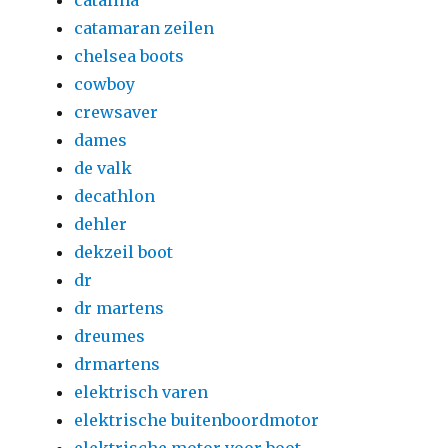
catalina
catamaran zeilen
chelsea boots
cowboy
crewsaver
dames
de valk
decathlon
dehler
dekzeil boot
dr
dr martens
dreumes
drmartens
elektrisch varen
elektrische buitenboordmotor