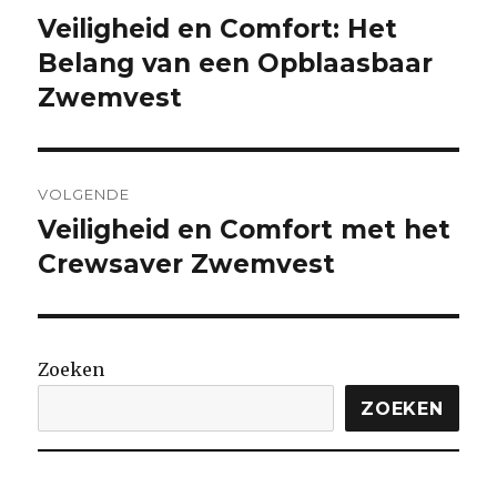
Veiligheid en Comfort: Het
Vorige
bericht:
Belang van een Opblaasbaar
Zwemvest
VOLGENDE
Veiligheid en Comfort met het
Volgende
bericht:
Crewsaver Zwemvest
Zoeken
ZOEKEN