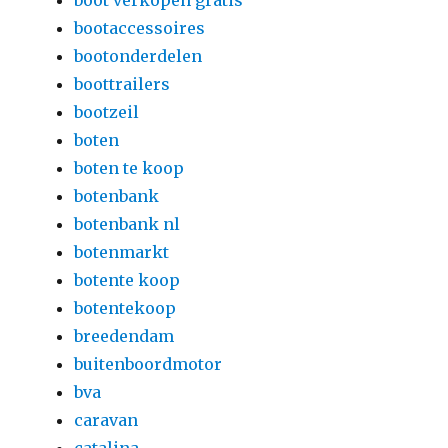
boot verkopen gratis
bootaccessoires
bootonderdelen
boottrailers
bootzeil
boten
boten te koop
botenbank
botenbank nl
botenmarkt
botente koop
botentekoop
breedendam
buitenboordmotor
bva
caravan