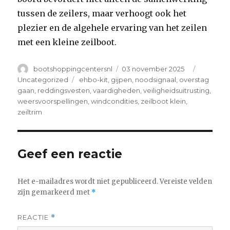
tussen de zeilers, maar verhoogt ook het
plezier en de algehele ervaring van het zeilen
met een kleine zeilboot.
Author
Posted
Categori
bootshoppingcentersnl
03 november 2025
on
Tags
Uncategorized
ehbo-kit
,
gijpen
,
noodsignaal
,
overstag
gaan
,
reddingsvesten
,
vaardigheden
,
veiligheidsuitrusting
,
weersvoorspellingen
,
windcondities
,
zeilboot klein
,
zeiltrim
Geef een reactie
Het e-mailadres wordt niet gepubliceerd.
Vereiste velden
zijn gemarkeerd met
*
REACTIE
*