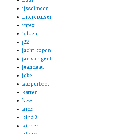
huur
ijsselmeer
intercruiser
intex
isloep
j22
jacht kopen
jan van gent
jeanneau
jobe
karperboot
katten
kewi
kind
kind 2
kinder