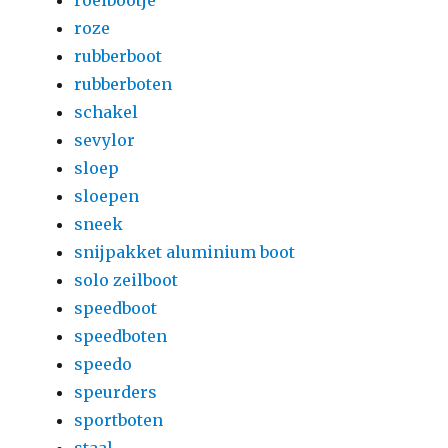
roeibootje
roze
rubberboot
rubberboten
schakel
sevylor
sloep
sloepen
sneek
snijpakket aluminium boot
solo zeilboot
speedboot
speedboten
speedo
speurders
sportboten