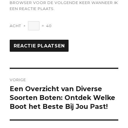
BROWSER VOOR DE VOLGENDE KEER WANNEER IK
EEN REACTIE PLAATS.
ACHT
×
=
40
Berichtnavigatie
VORIGE
Een Overzicht van Diverse
Vorige
bericht:
Soorten Boten: Ontdek Welke
Boot het Beste Bij Jou Past!