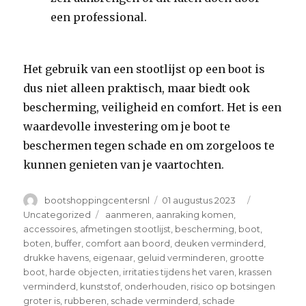
een professional.
Het gebruik van een stootlijst op een boot is
dus niet alleen praktisch, maar biedt ook
bescherming, veiligheid en comfort. Het is een
waardevolle investering om je boot te
beschermen tegen schade en om zorgeloos te
kunnen genieten van je vaartochten.
Author
Posted
Categories
bootshoppingcentersnl
01 augustus 2023
on
Tags
Uncategorized
aanmeren
,
aanraking komen
,
accessoires
,
afmetingen stootlijst
,
bescherming
,
boot
,
boten
,
buffer
,
comfort aan boord
,
deuken verminderd
,
drukke havens
,
eigenaar
,
geluid verminderen
,
grootte
boot
,
harde objecten
,
irritaties tijdens het varen
,
krassen
verminderd
,
kunststof
,
onderhouden
,
risico op botsingen
groter is
,
rubberen
,
schade verminderd
,
schade