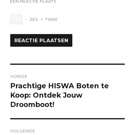
EEN REACTIE PLAATS.
−
ZES
=
TWEE
Berichtnavigatie
VORIGE
Prachtige HISWA Boten te
Vorige
bericht:
Koop: Ontdek Jouw
Droomboot!
VOLGENDE