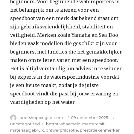
beginners. Voor beginnende watersporters is
het belangrijk om te kiezen voor een
speedboot van een merk dat bekend staat om
zijn gebruiksvriendelijkheid, stabiliteit en
veiligheid. Merken zoals Yamaha en Sea-Doo
bieden vaak modellen die geschikt zijn voor
beginners, met functies die het gemakkelijker
maken om te leren varen met een speedboot.
Het is altijd verstandig om advies in te winnen
bij experts in de watersportindustrie voordat
je een keuze maakt, zodat je de juiste
speedboot vindt die past bij jouw ervaring en
vaardigheden op het water.
Author
Posted
Categori
bootshoppingcentersnl
09 december 2025
on
Tags
Uncategorized
betrouwbaarheid
,
mastercraft
,
materiaalgebruik
,
ontwerpfilosofie
,
prestatiekenmerken
,