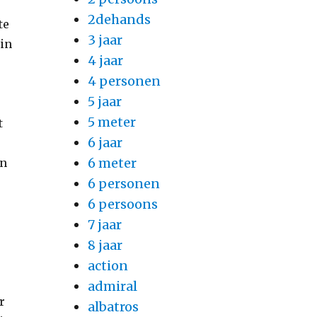
2dehands
te
3 jaar
ein
4 jaar
4 personen
5 jaar
5 meter
t
6 jaar
6 meter
en
6 personen
6 persoons
7 jaar
8 jaar
action
admiral
r
albatros