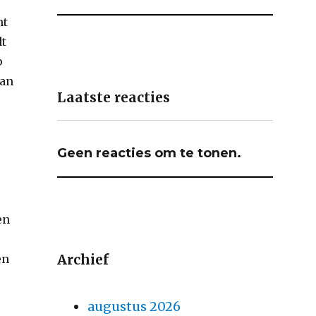
ht
dt
p
van
Laatste reacties
Geen reacties om te tonen.
en
Archief
en
augustus 2026