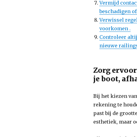
Vermijd contac
beschadigen of
Verwissel rege
voorkomen .
Controleer alti
nieuwe railing
Zorg ervoor 
je boot, afh
Bij het kiezen va
rekening te houde
past bij de groott
esthetiek, maar o