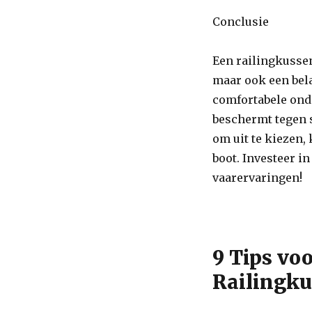
Conclusie
Een railingkussen
maar ook een bela
comfortabele onde
beschermt tegen s
om uit te kiezen,
boot. Investeer i
vaarervaringen!
9 Tips vo
Railingku