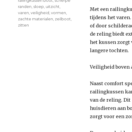
railingkussen boot
,
scherpe
randen
,
sloep
,
uitzicht
,
Met een railingku
varen
,
veiligheid
,
vormen
,
tijdens het varen.
zachte materialen
,
zeilboot
,
zitten
of door schildera
de reling biedt e
het kussen zorgt 
langere tochten.
Veiligheid boven 
Naast comfort spe
railingkussen ka
van de reling. Di
huisdieren aan b
zorgt voor een zo