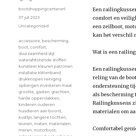
Author
bootshoppingcentersnl
Een railingkussen
Posted
07 juli 2023
comfort en veilig
on
Categories
Uncategorized
een zeilboot, mot
kan het verschil
Tags
accessoire
,
bescherming
,
boot
,
comfort
,
Wat is een railin
duurzaamheid stijl
waterafstotende stoffen
kunstleer kleuren patronen
Een railingkusse
installatie klittenband
reling van de boot
drukknopen reiniging
opbergen investeren maat
ondersteuning tij
grootte
,
gasten
,
grachten
,
als bescherming 
harde oppervlakken
,
Railingkussens z
kinderen ouderen
huisdieren aan boord
,
materialen om aan
kustlijn
,
langere tochten
,
leunen
,
maten
,
materialen
,
Comfortabel genie
meren
,
motorboot
,