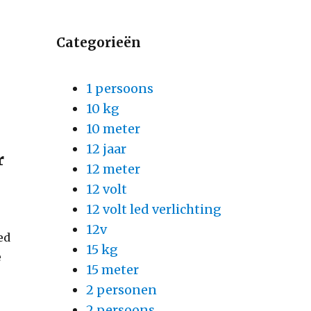
Categorieën
1 persoons
10 kg
10 meter
12 jaar
r
12 meter
12 volt
12 volt led verlichting
12v
ed
15 kg
e
15 meter
2 personen
2 persoons