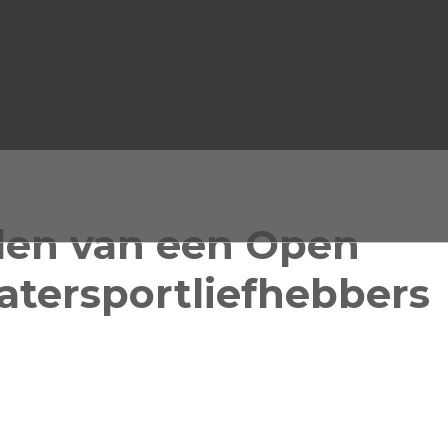
len van een Open
tersportliefhebbers