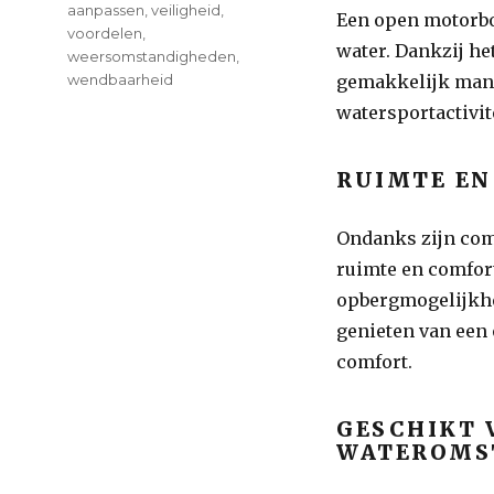
aanpassen
,
veiligheid
,
Een open motorbo
voordelen
,
water. Dankzij h
weersomstandigheden
,
wendbaarheid
gemakkelijk mano
watersportactivi
RUIMTE E
Ondanks zijn com
ruimte en comfort
opbergmogelijkhe
genieten van een 
comfort.
GESCHIKT 
WATEROMS