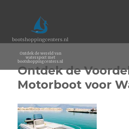
bootshoppingcenters.nl
Ontdek de wereld van
watersport met
bootshoppingcenters.nl
Ontdek de Voorde
Motorboot voor Wa