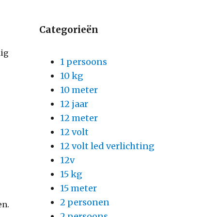
Categorieën
dig
1 persoons
10 kg
10 meter
12 jaar
12 meter
12 volt
12 volt led verlichting
12v
15 kg
15 meter
2 personen
en.
2 persoons