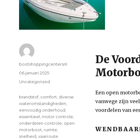
De Voor
Author
bootshoppingcentersnl
Motorbo
Posted
06 januari 2025
on
Categories
Uncategorized
Een open motorbo
Tags
brandstof
,
comfort
,
diverse
vanwege zijn veel
wateromstandigheden
,
voordelen van ee
eenvoudig onderhoud
,
essentieel
,
motor controle
,
onderdelen controle
,
open
WENDBAARH
motorboot
,
ruimte
,
snelheid
,
vaarroute