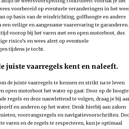
e altijd de weersvoorspelling controleert voordat je het
wees voorbereid op eventuele veranderingen in het wee
aan op basis van de windrichting, golfhoogte en andere
 een veilige en aangename vaarervaring te garanderen.
altijd voorop bij het varen met een open motorboot, dus
e risico’s en wees alert op eventuele
n tijdens je tocht.
de juiste vaarregels kent en naleeft.
om de juiste vaarregels te kennen en strikt na te leven
n open motorboot het water op gaat. Door op de hoogte
nde regels en deze nauwlettend te volgen, draag je bij aa
 jezelf en anderen op het water. Denk hierbij aan zaken
mieten, voorrangsregels en navigatievoorschriften. Do
te varen en de regels te respecteren, kun je optimaal