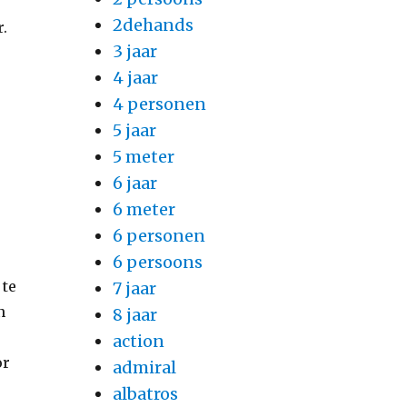
2dehands
r.
3 jaar
4 jaar
4 personen
5 jaar
5 meter
6 jaar
6 meter
6 personen
6 persoons
 te
7 jaar
n
8 jaar
action
or
admiral
albatros