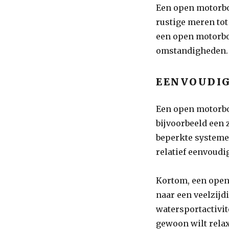
Een open motorbo
rustige meren tot
een open motorboo
omstandigheden.
EENVOUDI
Een open motorbo
bijvoorbeeld een 
beperkte systeme
relatief eenvoudi
Kortom, een open
naar een veelzijd
watersportactivit
gewoon wilt relax