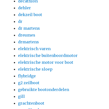
decathlon
dehler
dekzeil boot
dr
dr martens
dreumes
drmartens
elektrisch varen
elektrische buitenboordmotor
elektrische motor voor boot
elektrische sloep
flybridge
g2 zeilboot
gebruikte bootonderdelen
gill
grachtenboot