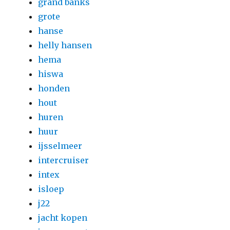
grand banks
grote
hanse
helly hansen
hema
hiswa
honden
hout
huren
huur
ijsselmeer
intercruiser
intex
isloep
j22
jacht kopen