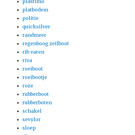
plastimo
platbodem
politie
quicksilver
randmeer
regenboog zeilboot
rib varen
riva
roeiboot
roeibootje
roze
rubberboot
rubberboten
schakel
sevylor
sloep