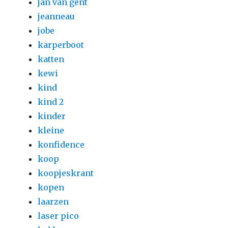
jan van gent
jeanneau
jobe
karperboot
katten
kewi
kind
kind 2
kinder
kleine
konfidence
koop
koopjeskrant
kopen
laarzen
laser pico