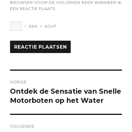
BROWSER VOOR DE VOLGENDE KEER WANNEER IK
EEN REACTIE PLAATS.
−
EEN
=
ACHT
Berichtnavigatie
VORIGE
Ontdek de Sensatie van Snelle
Vorige
bericht:
Motorboten op het Water
VOLGENDE