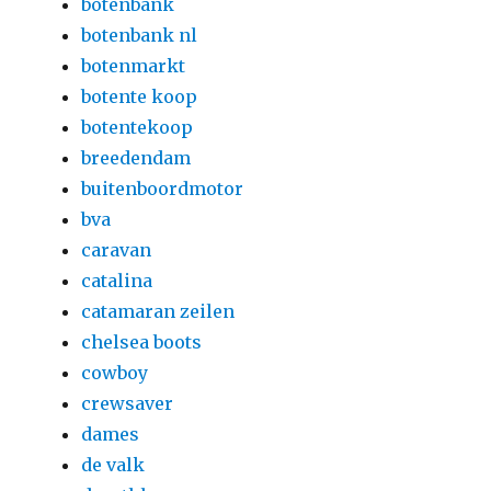
botenbank
botenbank nl
botenmarkt
botente koop
botentekoop
breedendam
buitenboordmotor
bva
caravan
catalina
catamaran zeilen
chelsea boots
cowboy
crewsaver
dames
de valk