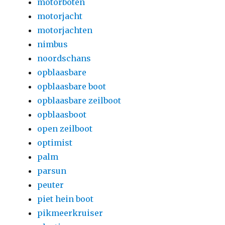
motorboten
motorjacht
motorjachten
nimbus
noordschans
opblaasbare
opblaasbare boot
opblaasbare zeilboot
opblaasboot
open zeilboot
optimist
palm
parsun
peuter
piet hein boot
pikmeerkruiser