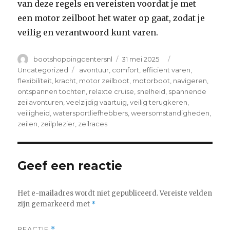
van deze regels en vereisten voordat je met
een motor zeilboot het water op gaat, zodat je
veilig en verantwoord kunt varen.
Author
Posted
Categories
bootshoppingcentersnl
31 mei 2025
on
Tags
Uncategorized
avontuur
,
comfort
,
efficiënt varen
,
flexibiliteit
,
kracht
,
motor zeilboot
,
motorboot
,
navigeren
,
ontspannen tochten
,
relaxte cruise
,
snelheid
,
spannende
zeilavonturen
,
veelzijdig vaartuig
,
veilig terugkeren
,
veiligheid
,
watersportliefhebbers
,
weersomstandigheden
,
zeilen
,
zeilplezier
,
zeilraces
Geef een reactie
Het e-mailadres wordt niet gepubliceerd.
Vereiste velden
zijn gemarkeerd met
*
REACTIE
*