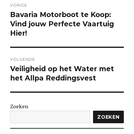
VORIGE
Bavaria Motorboot te Koop:
Vorige
bericht:
Vind jouw Perfecte Vaartuig
Hier!
VOLGENDE
Veiligheid op het Water met
Volgende
bericht:
het Allpa Reddingsvest
Zoeken
ZOEKEN