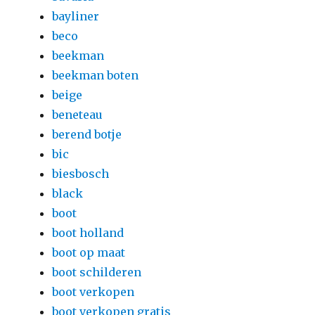
bayliner
beco
beekman
beekman boten
beige
beneteau
berend botje
bic
biesbosch
black
boot
boot holland
boot op maat
boot schilderen
boot verkopen
boot verkopen gratis