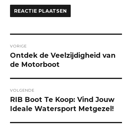
Berichtnavigatie
VORIGE
Ontdek de Veelzijdigheid van
Vorige
bericht:
de Motorboot
VOLGENDE
RIB Boot Te Koop: Vind Jouw
Volgende
bericht:
Ideale Watersport Metgezel!