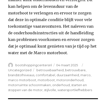
kan helpen om de levensduur van de
motorboot te verlengen en ervoor te zorgen
dat deze in optimale conditie blijft voor vele
toekomstige vaaravonturen. Het naleven van
de onderhoudsinstructies uit de handleiding
kan problemen voorkomen en ervoor zorgen
dat je optimaal kunt genieten van je tijd op het
water met de Marco motorboot.
Author
Posted
Categories
bootshoppingcentersnl
04 maart 2025
on
Tags
Uncategorized
betrouwbaarheid
,
betrouwbare
,
brandstofniveaus
,
comfortabel
,
duurzaamheid
,
marco
,
marco motorboot
,
motorboot
,
motoronderhoud
,
motorruimte schoonmaken
,
onderhoud
,
starten en
stoppen van de motor
,
stijlvolle
,
watersportliefhebbers